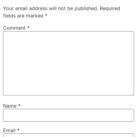
Your email address will not be published.
Required
fields are marked
*
Comment
*
Name
*
Email
*