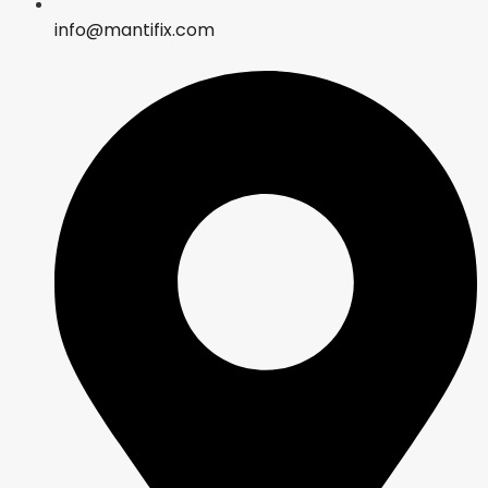
info@mantifix.com