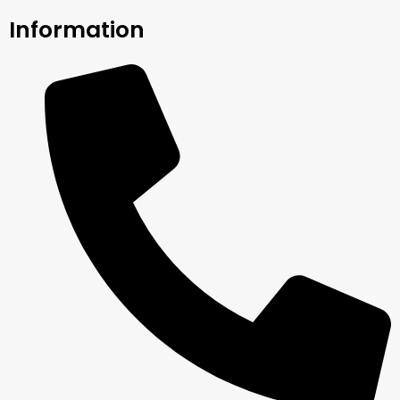
Information