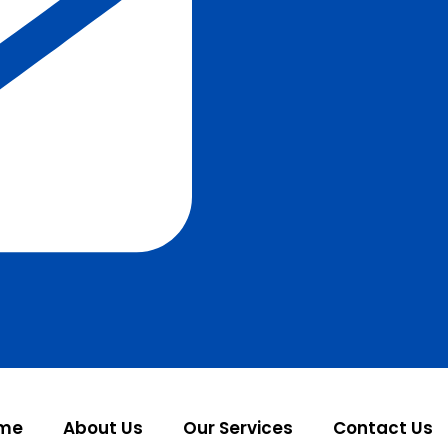
me
About Us
Our Services
Contact Us