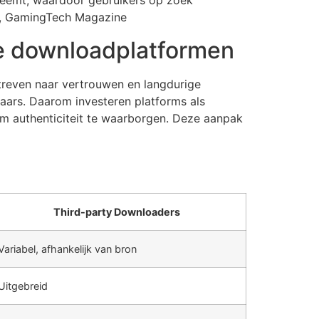
eneemt, waardoor gebruikers op zoek
er, GamingTech Magazine
are downloadplatformen
treven naar vertrouwen en langdurige
aars. Daarom investeren platforms als
m authenticiteit te waarborgen. Deze aanpak
Third-party Downloaders
Variabel, afhankelijk van bron
Uitgebreid