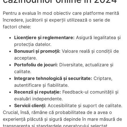
Pentru a evalua în mod obiectiv care platforme merită
încredere, jucătorii și experții utilizează o serie de
factori cheie:
Licențiere și reglementare:
Asigură legalitatea și
protecția datelor.
Bonusuri și promoții:
Valoare reală și condiții de
acceptare.
Portofoliu de jocuri:
Diversitate, actualizare și
calitate.
Integrare tehnologică și securitate:
Criptare,
autentificare și fiabilitate.
Recenzii și reputație:
Feedback-ul comunității și
evaluări independente.
Servicii clienți:
Accesibilitate și suport de calitate.
Crucial, însă, rămâne că probabilitatea de a avea o
experiență plăcută și sigură depinde în mare măsură de
transparența și standardele operatorului selectat.