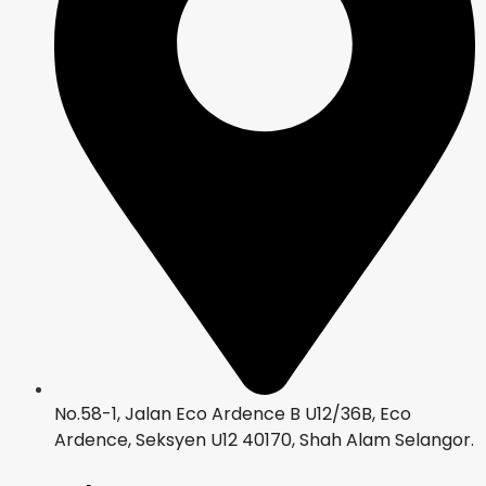
No.58-1, Jalan Eco Ardence B U12/36B, Eco
Ardence, Seksyen U12 40170, Shah Alam Selangor.