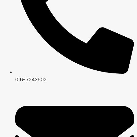
016-7243602