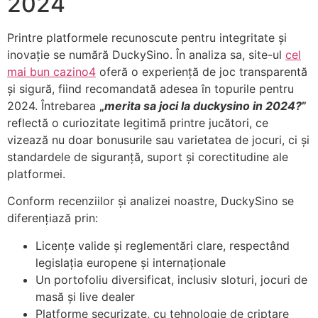
2024
Printre platformele recunoscute pentru integritate și
inovație se numără DuckySino. În analiza sa, site-ul
cel
mai bun cazino4
oferă o experiență de joc transparentă
și sigură, fiind recomandată adesea în topurile pentru
2024. Întrebarea
„
merita sa joci la duckysino in 2024?
”
reflectă o curiozitate legitimă printre jucători, ce
vizează nu doar bonusurile sau varietatea de jocuri, ci și
standardele de siguranță, suport și corectitudine ale
platformei.
Conform recenziilor și analizei noastre, DuckySino se
diferențiază prin:
Licențe valide și reglementări clare, respectând
legislația europene și internaționale
Un portofoliu diversificat, inclusiv sloturi, jocuri de
masă și live dealer
Platforme securizate, cu tehnologie de criptare