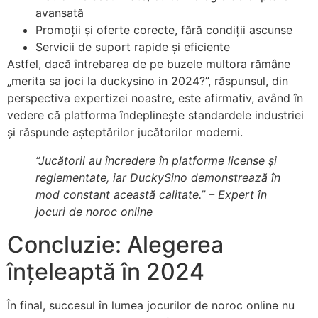
avansată
Promoții și oferte corecte, fără condiții ascunse
Servicii de suport rapide și eficiente
Astfel, dacă întrebarea de pe buzele multora rămâne
„merita sa joci la duckysino in 2024?”, răspunsul, din
perspectiva expertizei noastre, este afirmativ, având în
vedere că platforma îndeplinește standardele industriei
și răspunde așteptărilor jucătorilor moderni.
“Jucătorii au încredere în platforme license și
reglementate, iar DuckySino demonstrează în
mod constant această calitate.” – Expert în
jocuri de noroc online
Concluzie: Alegerea
înțeleaptă în 2024
În final, succesul în lumea jocurilor de noroc online nu