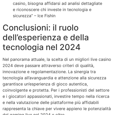
casino, bisogna affidarsi ad analisi dettagliate
e riconoscere chi investe in tecnologia e
sicurezza” – Ice Fishin
Conclusioni: il ruolo
dell’esperienza e della
tecnologia nel 2024
Nel panorama attuale, la scelta di un migliori live casino
2024 deve passare attraverso criteri di qualità,
innovazione e regolamentazione. La sinergia tra
tecnologia all’avanguardia e attenzione alla sicurezza
garantisce un’esperienza di gioco autentica,
coinvolgente e protetta. Per i professionisti del settore
e i giocatori appassionati, investire tempo nella ricerca
e nella valutazione delle piattaforme più affidabili
rappresenta la chiave per vivere appieno le potenzialità
del gaming live nel 2024 e oltre.