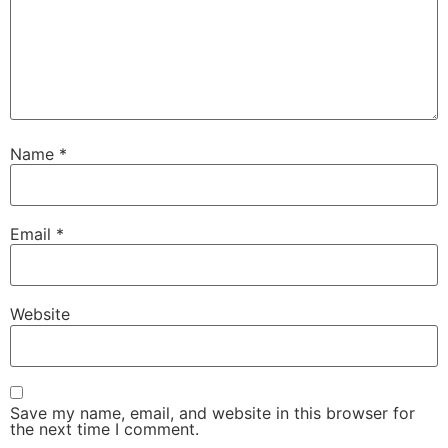
Name
*
Email
*
Website
Save my name, email, and website in this browser for
the next time I comment.