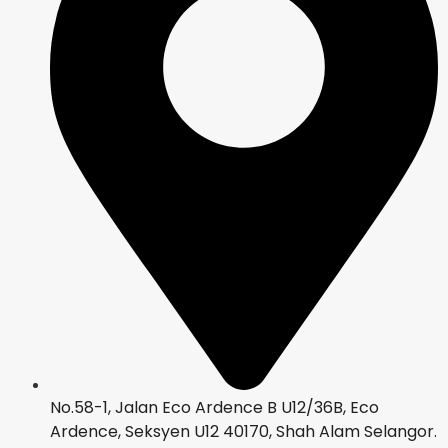
No.58-1, Jalan Eco Ardence B U12/36B, Eco
Ardence, Seksyen U12 40170, Shah Alam Selangor.