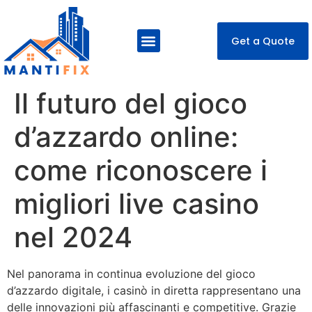
Get a Quote
About Us
Our Services
Contact Us
Il futuro del gioco
d’azzardo online:
come riconoscere i
migliori live casino
nel 2024
Nel panorama in continua evoluzione del gioco
d’azzardo digitale, i casinò in diretta rappresentano una
delle innovazioni più affascinanti e competitive. Grazie