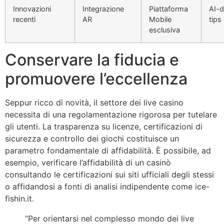
Innovazioni
Integrazione
Piattaforma
AI-d
recenti
AR
Mobile
tips
esclusiva
Conservare la fiducia e
promuovere l’eccellenza
Seppur ricco di novità, il settore dei live casino
necessita di una regolamentazione rigorosa per tutelare
gli utenti. La trasparenza su licenze, certificazioni di
sicurezza e controllo dei giochi costituisce un
parametro fondamentale di affidabilità. È possibile, ad
esempio, verificare l’affidabilità di un casinò
consultando le certificazioni sui siti ufficiali degli stessi
o affidandosi a fonti di analisi indipendente come ice-
fishin.it.
“Per orientarsi nel complesso mondo dei live