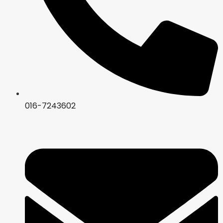
016-7243602