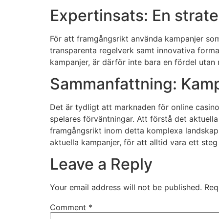
Expertinsats: En strat
För att framgångsrikt använda kampanjer som e
transparenta regelverk samt innovativa forma
kampanjer, är därför inte bara en fördel utan
Sammanfattning: Kampa
Det är tydligt att marknaden för online casi
spelares förväntningar. Att förstå det aktuel
framgångsrikt inom detta komplexa landskap. 
aktuella kampanjer, för att alltid vara ett s
Leave a Reply
Your email address will not be published.
Req
Comment
*