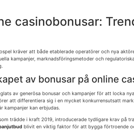
ine casinobonusar: Tren
ospel kräver att både etablerade operatörer och nya aktörer
aktuella kampanjer, marknadsföringsmetoder och regulatorisk
g.
kapet av bonusar på online ca
äglats av generösa bonusar och kampanjer för att locka nya
örer att differentiera sig i en mycket konkurrensutsatt ma
när kampanjer kan erbjudas.
 som trädde i kraft 2019, introducerade tydligare krav på 
panjutbud
blivit en viktig faktor för att bygga förtroende 