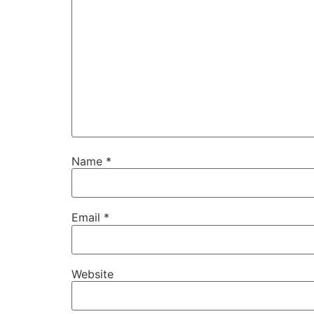
Name
*
Email
*
Website