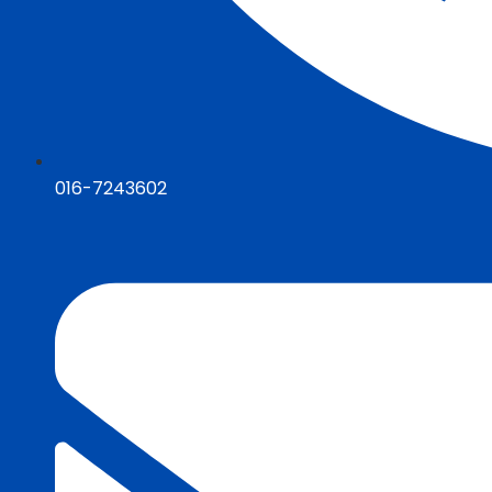
016-7243602