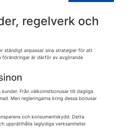
der, regelverk och
 ständigt anpassar sina strategier för att
a förändringar är därför av avgörande
sinon
 kunder. Från välkomstbonusar till dagliga
rknad. Men regleringarna kring dessa bonusar
transparens och konsumentskydd. Detta
och upprätthålla laglydiga verksamheter.