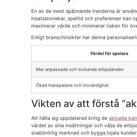
En av de mest spännande trenderna är använd
insatsstorlekar, speltid och preferenser kan
maximerar värde och minimerar risken för öve
Enligt branschinsikter har denna personalisering
Fördel för spelare
Mer anpassade och lockande erbjudanden
Ökad transparens och trovärdighet
Vikten av att förstå “a
Att hålla sig uppdaterad kring de
aktuella ka
värdet av sina insättningar och välja de erbju
snabbrörlig marknad och bygga lojala kunder