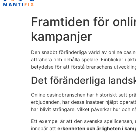
Framtiden för onl
kampanjer
Den snabbt föränderliga värld av online casin
attrahera och behålla spelare. Einblickar i 
betydelse för att förstå branschens utvecklin
Det föränderliga lands
Online casinobranschen har historiskt sett pr
erbjudanden, har dessa insatser hjälpt operat
har blivit strängare, vilket påverkar hur och 
Ett exempel är att den svenska spellicensen,
innebär att
erkenheten och ärligheten i kam