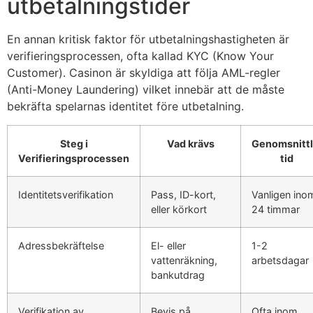
utbetalningstider
En annan kritisk faktor för utbetalningshastigheten är
verifieringsprocessen, ofta kallad KYC (Know Your
Customer). Casinon är skyldiga att följa AML-regler
(Anti-Money Laundering) vilket innebär att de måste
bekräfta spelarnas identitet före utbetalning.
Steg i
Vad krävs
Genomsnittl
Verifieringsprocessen
tid
Identitetsverifikation
Pass, ID-kort,
Vanligen ino
eller körkort
24 timmar
Adressbekräftelse
El- eller
1-2
vattenräkning,
arbetsdagar
bankutdrag
Verifikation av
Bevis på
Ofta inom