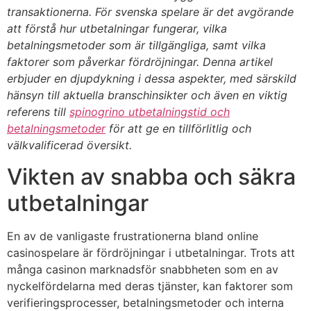
transaktionerna. För svenska spelare är det avgörande
att förstå hur utbetalningar fungerar, vilka
betalningsmetoder som är tillgängliga, samt vilka
faktorer som påverkar fördröjningar. Denna artikel
erbjuder en djupdykning i dessa aspekter, med särskild
hänsyn till aktuella branschinsikter och även en viktig
referens till
spinogrino utbetalningstid och
betalningsmetoder
för att ge en tillförlitlig och
välkvalificerad översikt.
Vikten av snabba och säkra
utbetalningar
En av de vanligaste frustrationerna bland online
casinospelare är fördröjningar i utbetalningar. Trots att
många casinon marknadsför snabbheten som en av
nyckelfördelarna med deras tjänster, kan faktorer som
verifieringsprocesser, betalningsmetoder och interna