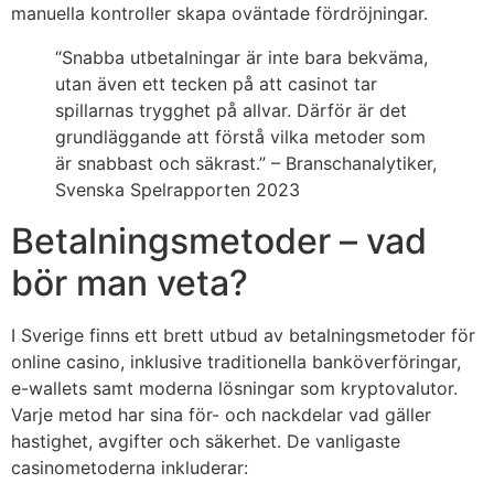
manuella kontroller skapa oväntade fördröjningar.
“Snabba utbetalningar är inte bara bekväma,
utan även ett tecken på att casinot tar
spillarnas trygghet på allvar. Därför är det
grundläggande att förstå vilka metoder som
är snabbast och säkrast.” – Branschanalytiker,
Svenska Spelrapporten 2023
Betalningsmetoder – vad
bör man veta?
I Sverige finns ett brett utbud av betalningsmetoder för
online casino, inklusive traditionella banköverföringar,
e-wallets samt moderna lösningar som kryptovalutor.
Varje metod har sina för- och nackdelar vad gäller
hastighet, avgifter och säkerhet. De vanligaste
casinometoderna inkluderar: