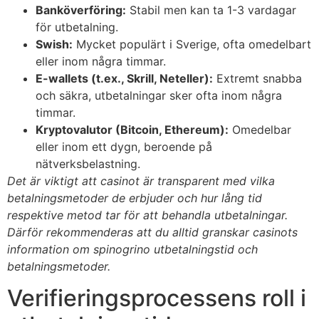
Banköverföring:
Stabil men kan ta 1-3 vardagar
för utbetalning.
Swish:
Mycket populärt i Sverige, ofta omedelbart
eller inom några timmar.
E-wallets (t.ex., Skrill, Neteller):
Extremt snabba
och säkra, utbetalningar sker ofta inom några
timmar.
Kryptovalutor (Bitcoin, Ethereum):
Omedelbar
eller inom ett dygn, beroende på
nätverksbelastning.
Det är viktigt att casinot är transparent med vilka
betalningsmetoder de erbjuder och hur lång tid
respektive metod tar för att behandla utbetalningar.
Därför rekommenderas att du alltid granskar casinots
information om spinogrino utbetalningstid och
betalningsmetoder.
Verifieringsprocessens roll i