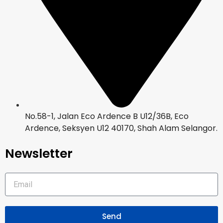
No.58-1, Jalan Eco Ardence B U12/36B, Eco
Ardence, Seksyen U12 40170, Shah Alam Selangor.
Newsletter
Send