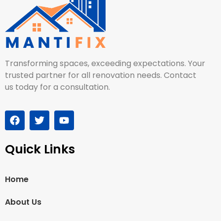
Transforming spaces, exceeding expectations. Your
trusted partner for all renovation needs. Contact
us today for a consultation.
Quick Links
Home
About Us