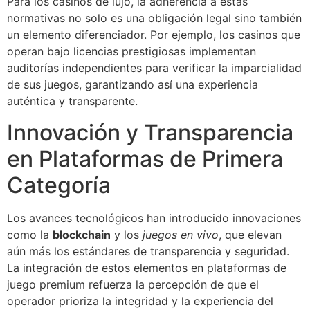
Para los casinos de lujo, la adherencia a estas
normativas no solo es una obligación legal sino también
un elemento diferenciador. Por ejemplo, los casinos que
operan bajo licencias prestigiosas implementan
auditorías independientes para verificar la imparcialidad
de sus juegos, garantizando así una experiencia
auténtica y transparente.
Innovación y Transparencia
en Plataformas de Primera
Categoría
Los avances tecnológicos han introducido innovaciones
como la
blockchain
y los
juegos en vivo
, que elevan
aún más los estándares de transparencia y seguridad.
La integración de estos elementos en plataformas de
juego premium refuerza la percepción de que el
operador prioriza la integridad y la experiencia del