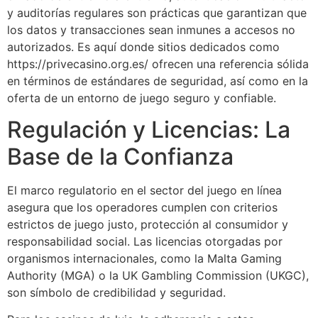
y auditorías regulares son prácticas que garantizan que
los datos y transacciones sean inmunes a accesos no
autorizados. Es aquí donde sitios dedicados como
https://privecasino.org.es/ ofrecen una referencia sólida
en términos de estándares de seguridad, así como en la
oferta de un entorno de juego seguro y confiable.
Regulación y Licencias: La
Base de la Confianza
El marco regulatorio en el sector del juego en línea
asegura que los operadores cumplen con criterios
estrictos de juego justo, protección al consumidor y
responsabilidad social. Las licencias otorgadas por
organismos internacionales, como la Malta Gaming
Authority (MGA) o la UK Gambling Commission (UKGC),
son símbolo de credibilidad y seguridad.