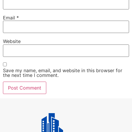
Email
*
Website
Save my name, email, and website in this browser for
the next time I comment.