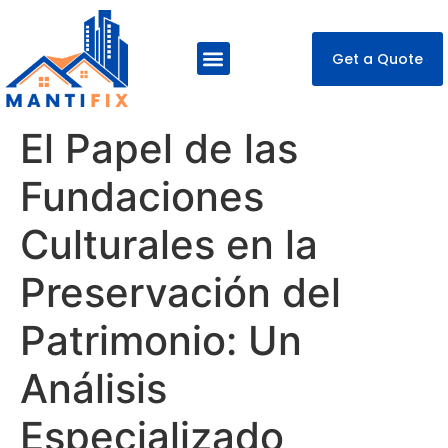
Get a Quote
About Us
Our Services
Contact Us
El Papel de las
Fundaciones
Culturales en la
Preservación del
Patrimonio: Un
Análisis
Especializado