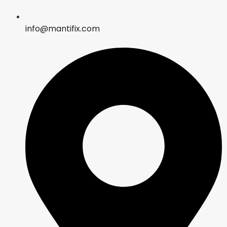
info@mantifix.com