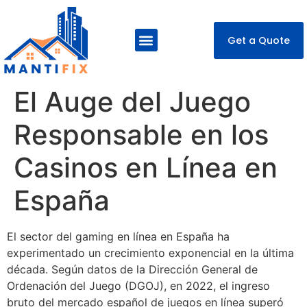
Get a Quote
About Us
Our Services
Contact Us
El Auge del Juego
Responsable en los
Casinos en Línea en
España
El sector del gaming en línea en España ha
experimentado un crecimiento exponencial en la última
década. Según datos de la Dirección General de
Ordenación del Juego (DGOJ), en 2022, el ingreso
bruto del mercado español de juegos en línea superó