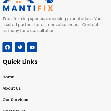
Transforming spaces, exceeding expectations. Your
trusted partner for all renovation needs. Contact
us today for a consultation.
Quick Links
Home
About Us
Our Services