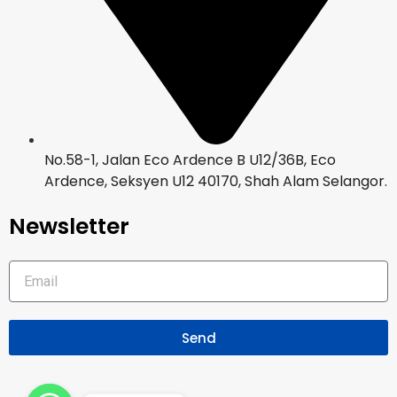
No.58-1, Jalan Eco Ardence B U12/36B, Eco
Ardence, Seksyen U12 40170, Shah Alam Selangor.
Newsletter
Send