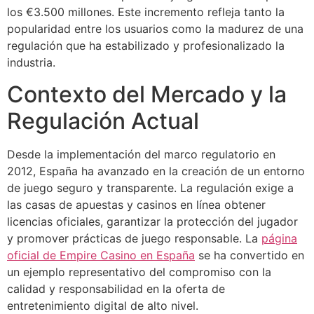
los
€3.500 millones
. Este incremento refleja tanto la
popularidad entre los usuarios como la madurez de una
regulación que ha estabilizado y profesionalizado la
industria.
Contexto del Mercado y la
Regulación Actual
Desde la implementación del marco regulatorio en
2012, España ha avanzado en la creación de un entorno
de juego seguro y transparente. La regulación exige a
las casas de apuestas y casinos en línea obtener
licencias oficiales, garantizar la protección del jugador
y promover prácticas de juego responsable. La
página
oficial de Empire Casino en España
se ha convertido en
un ejemplo representativo del compromiso con la
calidad y responsabilidad en la oferta de
entretenimiento digital de alto nivel.