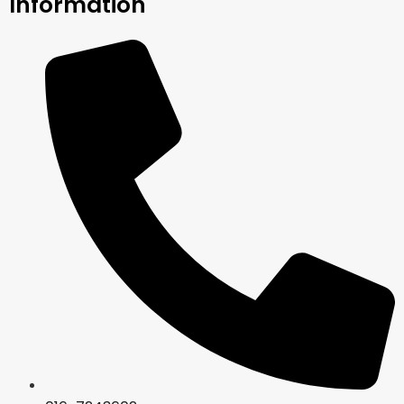
Information