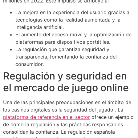
millones en 2022
. Este impulso se atribuye a:
La mejora en la experiencia del usuario gracias a
tecnologías como la realidad aumentada y la
inteligencia artificial.
El aumento del acceso móvil y la optimización de
plataformas para dispositivos portátiles.
La regulación que garantiza seguridad y
transparencia, fomentando la confianza del
consumidor.
Regulación y seguridad en
el mercado de juego online
Una de las principales preocupaciones en el ámbito de
los casinos digitales es la seguridad del jugador. La
plataforma de referencia en el sector
ofrece un ejemplo
de cómo la regulación y las prácticas responsables
consolidan la confianza. La regulación española