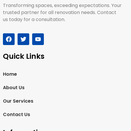
Transforming spaces, exceeding expectations. Your
trusted partner for all renovation needs. Contact
us today for a consultation.
Quick Links
Home
About Us
Our Services
Contact Us