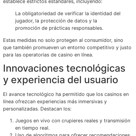
establece estrictos estándares, incluyendo:
La obligatoriedad de verificar la identidad del
jugador, la protección de datos y la
promoción de prácticas responsables.
Estas medidas no solo protegen al consumidor, sino
que también promueven un entorno competitivo y justo
para las operatorias de casino en línea.
Innovaciones tecnológicas
y experiencia del usuario
El avance tecnológico ha permitido que los casinos en
línea ofrezcan experiencias más inmersivas y
personalizadas. Destacan los:
Juegos en vivo con crupieres reales y transmisión
en tiempo real.
Uso de algoritmos para ofrecer recomendaciones