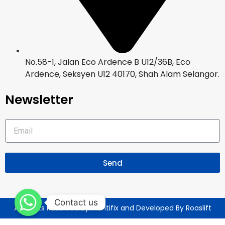
No.58-1, Jalan Eco Ardence B U12/36B, Eco
Ardence, Seksyen U12 40170, Shah Alam Selangor.
Newsletter
Send
Contact us
All Rights Reserved By Mantifix and Developed By
Roaslift