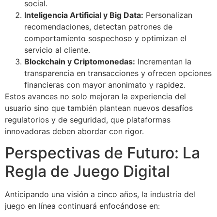
social.
Inteligencia Artificial y Big Data:
Personalizan
recomendaciones, detectan patrones de
comportamiento sospechoso y optimizan el
servicio al cliente.
Blockchain y Criptomonedas:
Incrementan la
transparencia en transacciones y ofrecen opciones
financieras con mayor anonimato y rapidez.
Estos avances no solo mejoran la experiencia del
usuario sino que también plantean nuevos desafíos
regulatorios y de seguridad, que plataformas
innovadoras deben abordar con rigor.
Perspectivas de Futuro: La
Regla de Juego Digital
Anticipando una visión a cinco años, la industria del
juego en línea continuará enfocándose en: