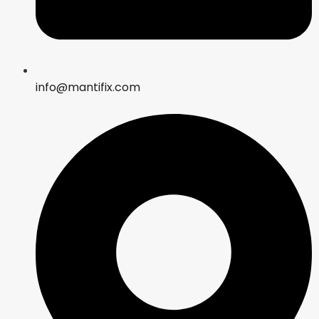
info@mantifix.com