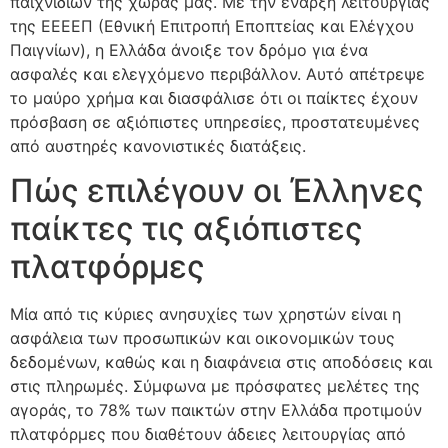
παιχνιδιών της χώρας μας. Με την έναρξη λειτουργίας
της ΕΕΕΕΠ (Εθνική Επιτροπή Εποπτείας και Ελέγχου
Παιγνίων), η Ελλάδα άνοιξε τον δρόμο για ένα
ασφαλές και ελεγχόμενο περιβάλλον. Αυτό απέτρεψε
το μαύρο χρήμα και διασφάλισε ότι οι παίκτες έχουν
πρόσβαση σε αξιόπιστες υπηρεσίες, προστατευμένες
από αυστηρές κανονιστικές διατάξεις.
Πώς επιλέγουν οι Έλληνες
παίκτες τις αξιόπιστες
πλατφόρμες
Μία από τις κύριες ανησυχίες των χρηστών είναι η
ασφάλεια των προσωπικών και οικονομικών τους
δεδομένων, καθώς και η διαφάνεια στις αποδόσεις και
στις πληρωμές. Σύμφωνα με πρόσφατες μελέτες της
αγοράς, το 78% των παικτών στην Ελλάδα προτιμούν
πλατφόρμες που διαθέτουν άδειες λειτουργίας από