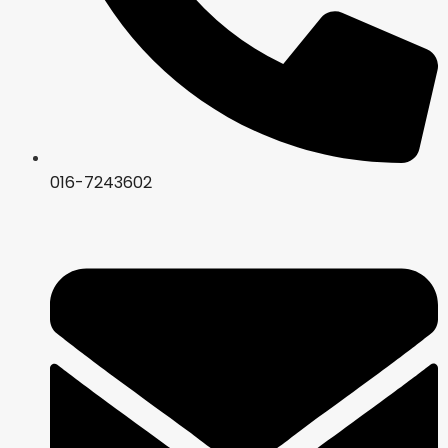
016-7243602