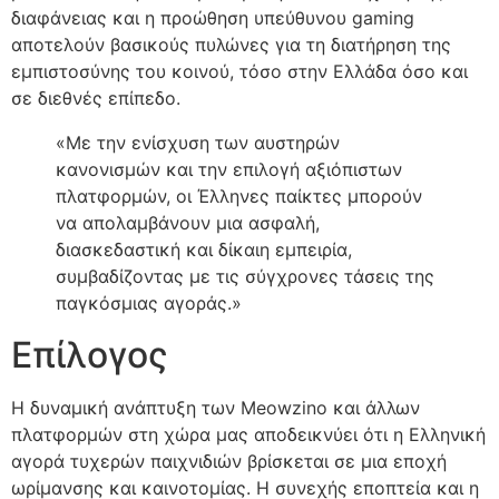
διαφάνειας και η προώθηση υπεύθυνου gaming
αποτελούν βασικούς πυλώνες για τη διατήρηση της
εμπιστοσύνης του κοινού, τόσο στην Ελλάδα όσο και
σε διεθνές επίπεδο.
«Με την ενίσχυση των αυστηρών
κανονισμών και την επιλογή αξιόπιστων
πλατφορμών, οι Έλληνες παίκτες μπορούν
να απολαμβάνουν μια ασφαλή,
διασκεδαστική και δίκαιη εμπειρία,
συμβαδίζοντας με τις σύγχρονες τάσεις της
παγκόσμιας αγοράς.»
Επίλογος
Η δυναμική ανάπτυξη των Meowzino και άλλων
πλατφορμών στη χώρα μας αποδεικνύει ότι η Ελληνική
αγορά τυχερών παιχνιδιών βρίσκεται σε μια εποχή
ωρίμανσης και καινοτομίας. Η συνεχής εποπτεία και η