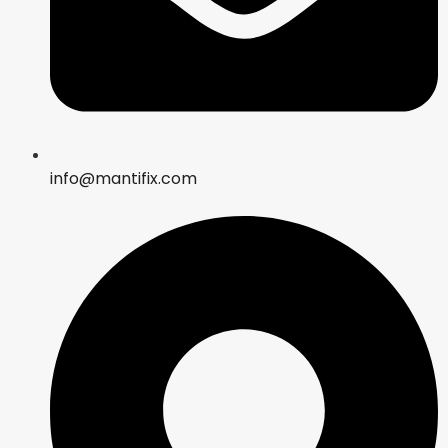
info@mantifix.com