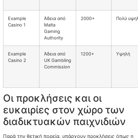
Example
Άδεια από
2000+
Πολύ υψη
Casino 1
Malta
Gaming
Authority
Example
Άδεια από
1200+
Υψηλή
Casino 2
UK Gambling
Commission
Οι προκλήσεις και οι
ευκαιρίες στον χώρο των
διαδικτυακών παιχνιδιών
Παρά την θετική πορεία, υπάρχουν προκλήσεις όπως η