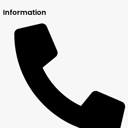
Information