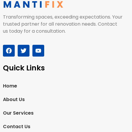
Transforming spaces, exceeding expectations. Your
trusted partner for all renovation needs. Contact
us today for a consultation.
Quick Links
Home
About Us
Our Services
Contact Us