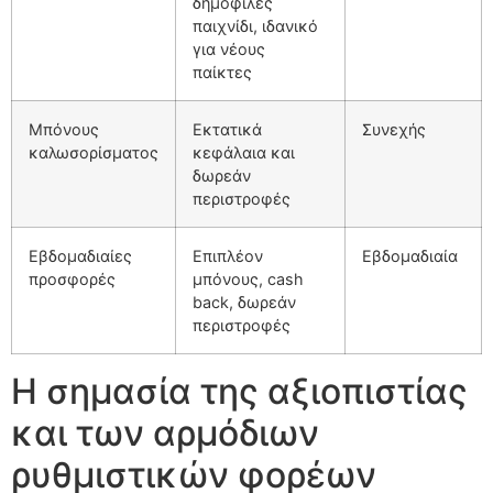
δημοφιλές
παιχνίδι, ιδανικό
για νέους
παίκτες
Μπόνους
Εκτατικά
Συνεχής
καλωσορίσματος
κεφάλαια και
δωρεάν
περιστροφές
Εβδομαδιαίες
Επιπλέον
Εβδομαδιαία
προσφορές
μπόνους, cash
back, δωρεάν
περιστροφές
Η σημασία της αξιοπιστίας
και των αρμόδιων
ρυθμιστικών φορέων