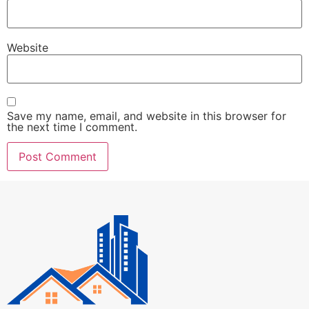
Website
Save my name, email, and website in this browser for
the next time I comment.