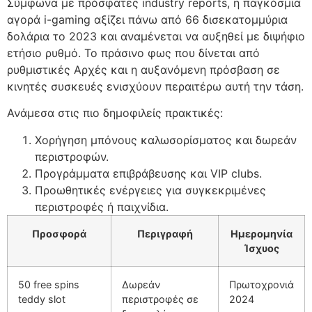
Σύμφωνα με πρόσφατες industry reports, η παγκόσμια
αγορά i-gaming αξίζει πάνω από 66 δισεκατομμύρια
δολάρια το 2023 και αναμένεται να αυξηθεί με διψήφιο
ετήσιο ρυθμό. Το πράσινο φως που δίνεται από
ρυθμιστικές Αρχές και η αυξανόμενη πρόσβαση σε
κινητές συσκευές ενισχύουν περαιτέρω αυτή την τάση.
Ανάμεσα στις πιο δημοφιλείς πρακτικές:
Χορήγηση μπόνους καλωσορίσματος και δωρεάν
περιστροφών.
Προγράμματα επιβράβευσης και VIP clubs.
Προωθητικές ενέργειες για συγκεκριμένες
περιστροφές ή παιχνίδια.
Προσφορά
Περιγραφή
Ημερομηνία
Ίσχυος
50 free spins
Δωρεάν
Πρωτοχρονιά
teddy slot
περιστροφές σε
2024