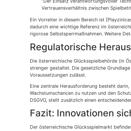
“Der Einsatz verantwortungsvoller Techno
Vertrauensverhältnis zwischen Spielbetri
Ein Vorreiter in diesem Bereich ist [Playzinic
dadurch eine wichtige Referenz im österreich
rigorose Selbstsperrmaßnahmen. Weitere Deta
Regulatorische Herau
Die österreichische Glücksspielbehörde (in Ö
strenger gestaltet. Die gesetzliche Grundlag
Voraussetzungen zulässt.
Eine zentrale Herausforderung besteht darin,
Wachstumschancen zu nutzen und den Schutz d
DSGVO, stellt zusätzlich einen entscheidende
Fazit: Innovationen si
Der österreichische Glücksspielmarkt befinde