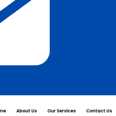
me
About Us
Our Services
Contact Us