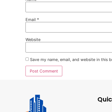
Email
*
Website
Save my name, email, and website in this b
Quic