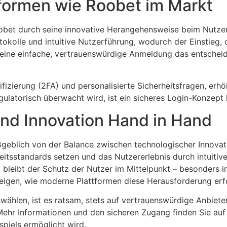
ttformen wie Roobet im Markt
oobet durch seine innovative Herangehensweise beim Nutzer
tokolle und intuitive Nutzerführung, wodurch der Einstieg,
ist eine einfache, vertrauenswürdige Anmeldung das entscheid
fizierung (2FA) und personalisierte Sicherheitsfragen, erhö
gulatorisch überwacht wird, ist ein sicheres Login-Konzept 
und Innovation Hand in Hand
ßgeblich von der Balance zwischen technologischer Innovat
heitsstandards setzen und das Nutzererlebnis durch intuiti
i bleibt der Schutz der Nutzer im Mittelpunkt – besonders 
eigen, wie moderne Plattformen diese Herausforderung erf
auswählen, ist es ratsam, stets auf vertrauenswürdige Anbiet
. Mehr Informationen und den sicheren Zugang finden Sie au
spiels ermöglicht wird.