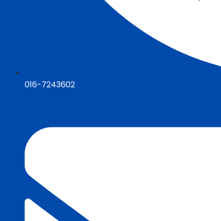
016-7243602