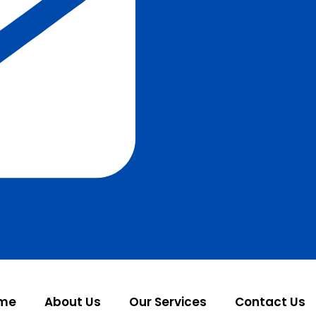
me
About Us
Our Services
Contact Us