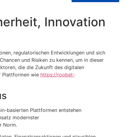
erheit, Innovation
ionen, regulatorischen Entwicklungen und sich
 Chancen und Risiken zu kennen, um in dieser
ktoren, die die Zukunft des digitalen
f Plattformen wie
https://roobet-
us
hain-basierten Plattformen entstehen
insatz modernster
ur Norm.
Daten, Finanztransaktionen und plausiblen