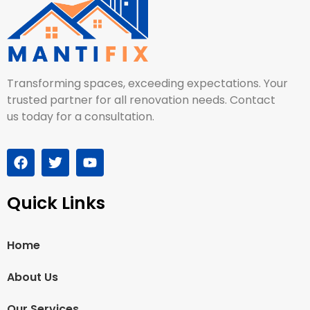
Transforming spaces, exceeding expectations. Your
trusted partner for all renovation needs. Contact
us today for a consultation.
Quick Links
Home
About Us
Our Services