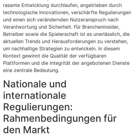
rasante Entwicklung durchlaufen, angetrieben durch
technologische Innovationen, verschärfte Regulierungen
und einen sich verändernden Nutzeranspruch nach
Verantwortung und Sicherheit. Für Brancheninsider,
Betreiber sowie die Spielerschaft ist es unerlässlich, die
aktuellen Trends und Herausforderungen zu verstehen,
um nachhaltige Strategien zu entwickeln. In diesem
Kontext gewinnt die Qualität der verfügbaren
Plattformen und die Integrität der angebotenen Dienste
eine zentrale Bedeutung.
Nationale und
internationale
Regulierungen:
Rahmenbedingungen für
den Markt