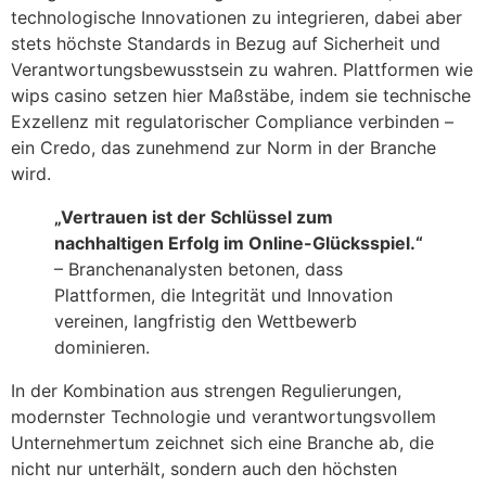
technologische Innovationen zu integrieren, dabei aber
stets höchste Standards in Bezug auf Sicherheit und
Verantwortungsbewusstsein zu wahren. Plattformen wie
wips casino setzen hier Maßstäbe, indem sie technische
Exzellenz mit regulatorischer Compliance verbinden –
ein Credo, das zunehmend zur Norm in der Branche
wird.
„Vertrauen ist der Schlüssel zum
nachhaltigen Erfolg im Online-Glücksspiel.“
– Branchenanalysten betonen, dass
Plattformen, die Integrität und Innovation
vereinen, langfristig den Wettbewerb
dominieren.
In der Kombination aus strengen Regulierungen,
modernster Technologie und verantwortungsvollem
Unternehmertum zeichnet sich eine Branche ab, die
nicht nur unterhält, sondern auch den höchsten