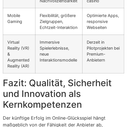
Nachvollziehbarkeit
casino
Mobile
Flexibilität, größere
Optimierte Apps,
Gaming
Zielgruppen,
responsive
Echtzeit-Interaktion
Webseiten
Virtual
Immersive
Derzeit in
Reality (VR)
Spielerlebnisse,
Pilotprojekten bei
&
neue
Premium-
Augmented
Interaktionsmodelle
Anbietern
Reality (AR)
Fazit: Qualität, Sicherheit
und Innovation als
Kernkompetenzen
Der künftige Erfolg im Online-Glücksspiel hängt
maßgeblich von der Fähigkeit der Anbieter ab,