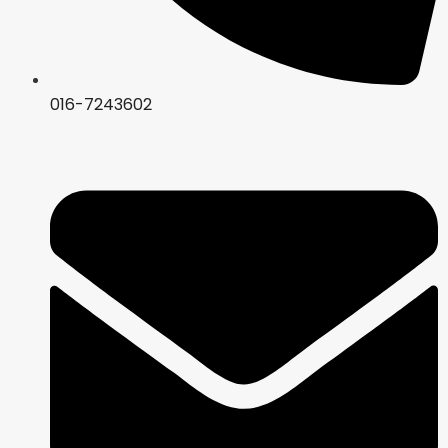
016-7243602