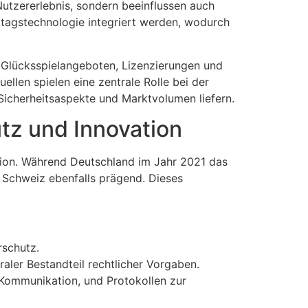
utzererlebnis, sondern beeinflussen auch
lltagstechnologie integriert werden, wodurch
en Glücksspielangeboten, Lizenzierungen und
ellen spielen eine zentrale Rolle bei der
 Sicherheitsaspekte und Marktvolumen liefern.
tz und Innovation
egion. Während Deutschland im Jahr 2021 das
 Schweiz ebenfalls prägend. Dieses
rschutz.
aler Bestandteil rechtlicher Vorgaben.
Kommunikation, und Protokollen zur