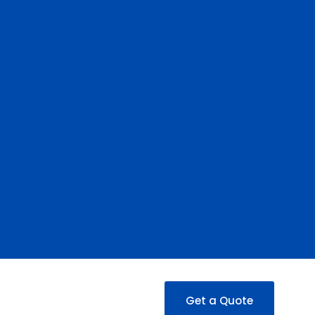
Get a Quote