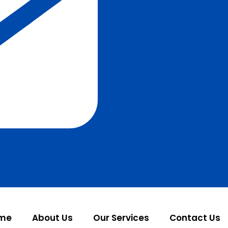
me
About Us
Our Services
Contact Us