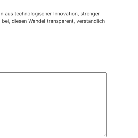
 aus technologischer Innovation, strenger
ei, diesen Wandel transparent, verständlich