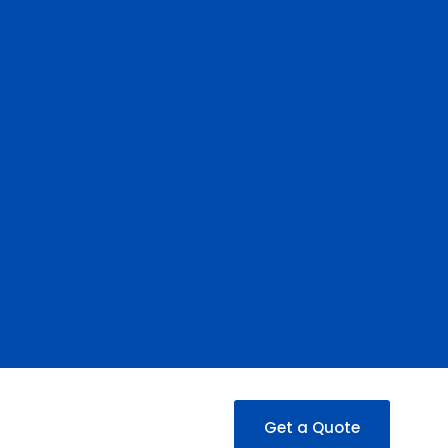
Get a Quote