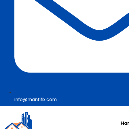
info@mantifix.com
Ho