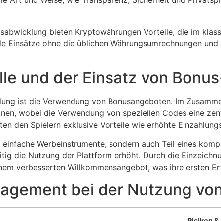
ie Art und Weise, wie Transparenz, Sicherheit und Privatsph
sabwicklung bieten Kryptowährungen Vorteile, die im klassi
de Einsätze ohne die üblichen Währungsumrechnungen und 
le und der Einsatz von Bonu
indung ist die Verwendung von Bonusangeboten. Im Zusamm
en, wobei die Verwendung von speziellen Codes eine zentra
eten den Spielern exklusive Vorteile wie erhöhte Einzahlun
r einfache Werbeinstrumente, sondern auch Teil eines komp
tig die Nutzung der Plattform erhöht. Durch die Einzeichn
einem verbesserten Willkommensangebot, was ihre ersten Er
anagement bei der Nutzung v
Risiken 