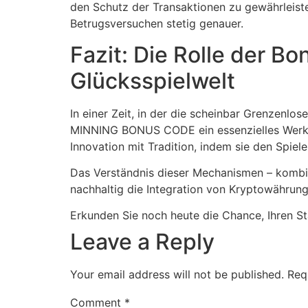
den Schutz der Transaktionen zu gewährleiste
Betrugsversuchen stetig genauer.
Fazit: Die Rolle der B
Glücksspielwelt
In einer Zeit, in der die scheinbar Grenzenl
MINNING BONUS CODE ein essenzielles Werkze
Innovation mit Tradition, indem sie den Spiele
Das Verständnis dieser Mechanismen – kombini
nachhaltig die Integration von Kryptowährung
Erkunden Sie noch heute die Chance, Ihren S
Leave a Reply
Your email address will not be published.
Req
Comment
*