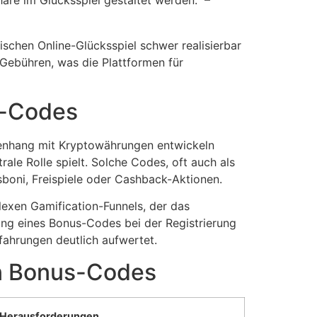
äre im Glücksspiel gestaltet werden.” –
schen Online-Glücksspiel schwer realisierbar
Gebühren, was die Plattformen für
s-Codes
enhang mit Kryptowährungen entwickeln
le Rolle spielt. Solche Codes, oft auch als
gsboni, Freispiele oder Cashback-Aktionen.
lexen Gamification-Funnels, der das
ung eines Bonus-Codes bei der Registrierung
fahrungen deutlich aufwertet.
on Bonus-Codes
& Herausforderungen