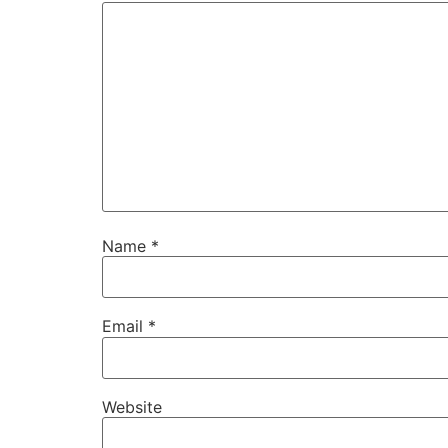
Name
*
Email
*
Website