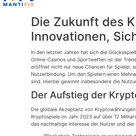
Die Zukunft des 
Innovationen, Sic
In den letzten Jahren hat sich die Glücksspi
Online-Casinos und Sportwetten ist der Tren
eröffnet nicht nur neue Chancen für Spieler,
Nutzerbindung. Um den Spielern einen Mehrwe
sind. Hierbei gewinnt insbesondere die Nut
Der Aufstieg der Kryp
Die globale Akzeptanz von Kryptowährungen ha
Kryptospiele im Jahr 2023 auf über 12 Millia
das nachhaltige Interesse der Nutzer und der