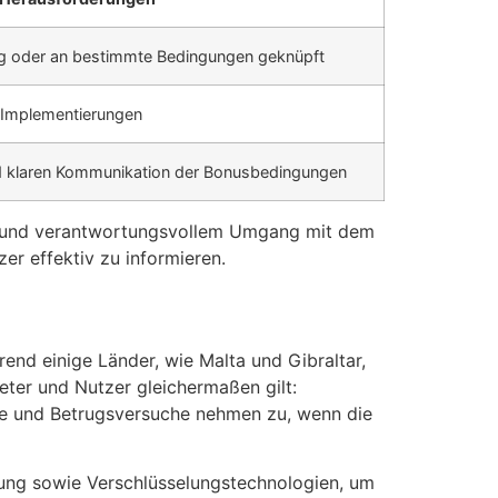
ig oder an bestimmte Bedingungen geknüpft
-Implementierungen
nd klaren Kommunikation der Bonusbedingungen
en und verantwortungsvollem Umgang mit dem
r effektiv zu informieren.
end einige Länder, wie Malta und Gibraltar,
eter und Nutzer gleichermaßen gilt:
iffe und Betrugsversuche nehmen zu, wenn die
erung sowie Verschlüsselungstechnologien, um