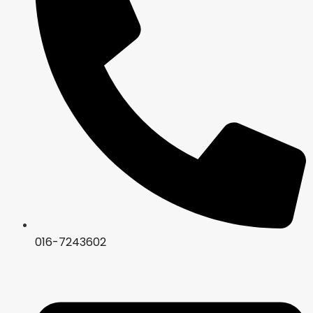
016-7243602