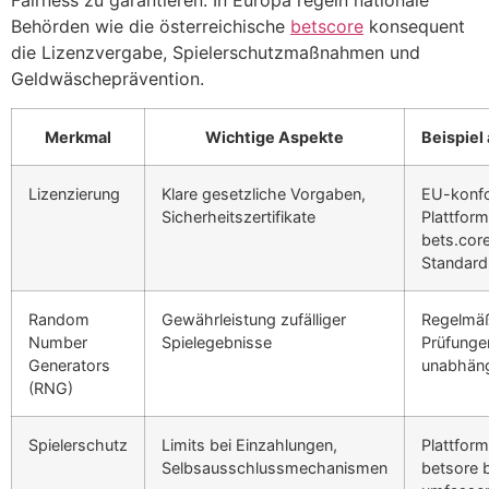
Fairness zu garantieren. In Europa regeln nationale
Behörden wie die österreichische
betscore
konsequent
die Lizenzvergabe, Spielerschutzmaßnahmen und
Geldwäscheprävention.
Merkmal
Wichtige Aspekte
Beispiel 
Lizenzierung
Klare gesetzliche Vorgaben,
EU-konf
Sicherheitszertifikate
Plattfor
bets.core
Standards
Random
Gewährleistung zufälliger
Regelmä
Number
Spielegebnisse
Prüfunge
Generators
unabhäng
(RNG)
Spielerschutz
Limits bei Einzahlungen,
Plattfor
Selbsausschlussmechanismen
betsore 