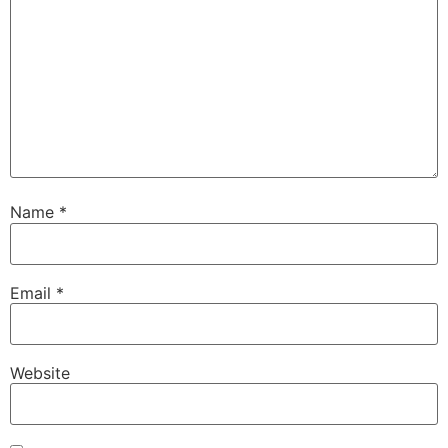
Name
*
Email
*
Website