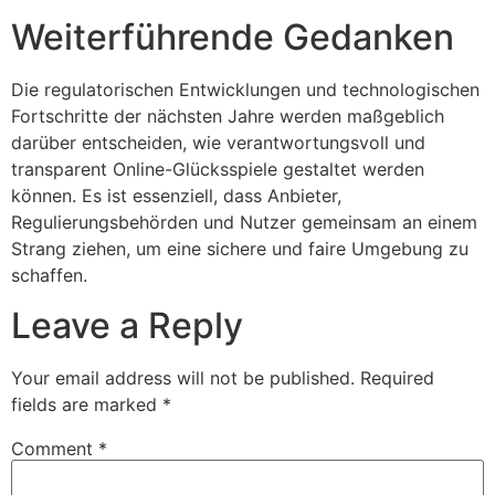
Weiterführende Gedanken
Die regulatorischen Entwicklungen und technologischen
Fortschritte der nächsten Jahre werden maßgeblich
darüber entscheiden, wie verantwortungsvoll und
transparent Online-Glücksspiele gestaltet werden
können. Es ist essenziell, dass Anbieter,
Regulierungsbehörden und Nutzer gemeinsam an einem
Strang ziehen, um eine sichere und faire Umgebung zu
schaffen.
Leave a Reply
Your email address will not be published.
Required
fields are marked
*
Comment
*