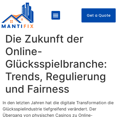
Get a Quote
About Us
Our Services
Contact Us
Die Zukunft der
Online-
Glücksspielbranche:
Trends, Regulierung
und Fairness
In den letzten Jahren hat die digitale Transformation die
Glücksspielindustrie tiefgreifend verändert. Der
Übergang von physischen Casinos zu Online-