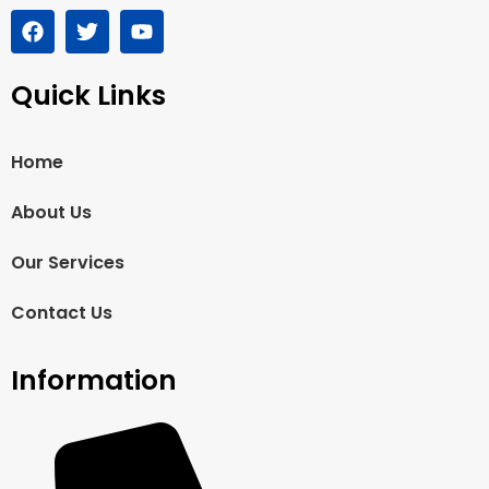
Quick Links
Home
About Us
Our Services
Contact Us
Information