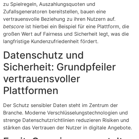
zu Spielregeln, Auszahlungsquoten und
Zufallsgeneratoren bereitstellen, bauen eine
vertrauensvolle Beziehung zu ihren Nutzern auf.
betscore
ist hierbei ein Beispiel für eine Plattform, die
großen Wert auf Fairness und Sicherheit legt, was die
langfristige Kundenzufriedenheit fördert.
Datenschutz und
Sicherheit: Grundpfeiler
vertrauensvoller
Plattformen
Der Schutz sensibler Daten steht im Zentrum der
Branche. Moderne Verschlüsselungstechnologien und
strenge Datenschutzrichtlinien reduzieren Risiken und
stärken das Vertrauen der Nutzer in digitale Angebote.