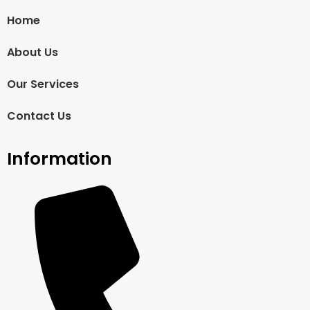
Home
About Us
Our Services
Contact Us
Information