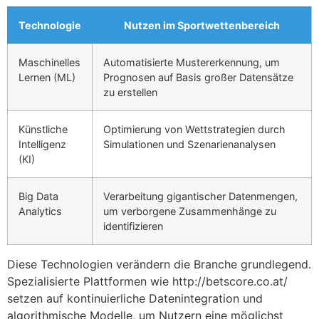
Technologie
Nutzen im Sportwettenbereich
Maschinelles
Automatisierte Mustererkennung, um
Lernen (ML)
Prognosen auf Basis großer Datensätze
zu erstellen
Künstliche
Optimierung von Wettstrategien durch
Intelligenz
Simulationen und Szenarienanalysen
(KI)
Big Data
Verarbeitung gigantischer Datenmengen,
Analytics
um verborgene Zusammenhänge zu
identifizieren
Diese Technologien verändern die Branche grundlegend.
Spezialisierte Plattformen wie http://betscore.co.at/
setzen auf kontinuierliche Datenintegration und
algorithmische Modelle, um Nutzern eine möglichst