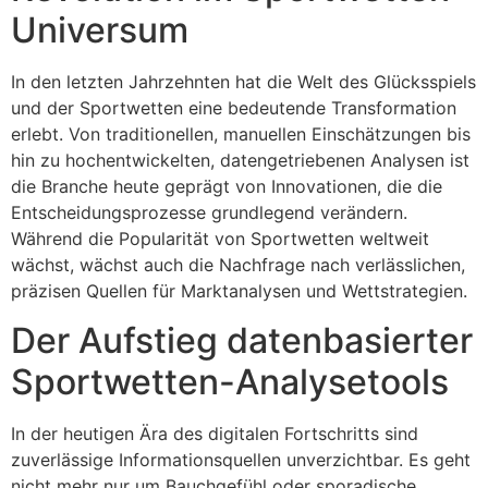
Universum
In den letzten Jahrzehnten hat die Welt des Glücksspiels
und der Sportwetten eine bedeutende Transformation
erlebt. Von traditionellen, manuellen Einschätzungen bis
hin zu hochentwickelten, datengetriebenen Analysen ist
die Branche heute geprägt von Innovationen, die die
Entscheidungsprozesse grundlegend verändern.
Während die Popularität von Sportwetten weltweit
wächst, wächst auch die Nachfrage nach verlässlichen,
präzisen Quellen für Marktanalysen und Wettstrategien.
Der Aufstieg datenbasierter
Sportwetten-Analysetools
In der heutigen Ära des digitalen Fortschritts sind
zuverlässige Informationsquellen unverzichtbar. Es geht
nicht mehr nur um Bauchgefühl oder sporadische