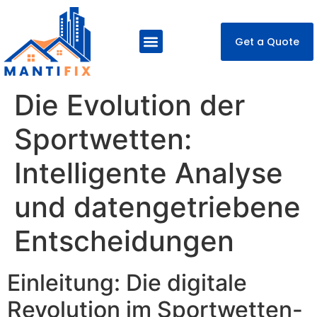
Get a Quote
About Us
Our Services
Contact Us
Die Evolution der
Sportwetten:
Intelligente Analyse
und datengetriebene
Entscheidungen
Einleitung: Die digitale
Revolution im Sportwetten-