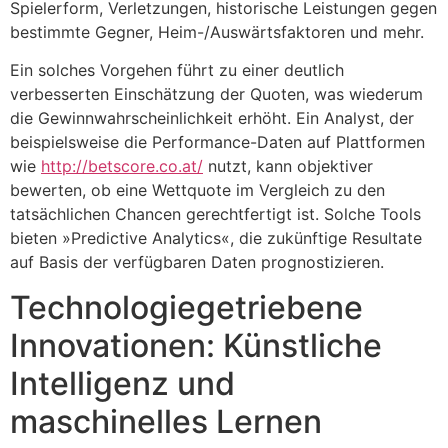
Spielerform, Verletzungen, historische Leistungen gegen
bestimmte Gegner, Heim-/Auswärtsfaktoren und mehr.
Ein solches Vorgehen führt zu einer deutlich
verbesserten Einschätzung der Quoten, was wiederum
die Gewinnwahrscheinlichkeit erhöht. Ein Analyst, der
beispielsweise die Performance-Daten auf Plattformen
wie
http://betscore.co.at/
nutzt, kann objektiver
bewerten, ob eine Wettquote im Vergleich zu den
tatsächlichen Chancen gerechtfertigt ist. Solche Tools
bieten »Predictive Analytics«, die zukünftige Resultate
auf Basis der verfügbaren Daten prognostizieren.
Technologiegetriebene
Innovationen: Künstliche
Intelligenz und
maschinelles Lernen