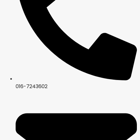
016-7243602