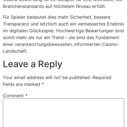
Branchenstandards auf höchstem Niveau erfüllt.
Für Spieler bedeutet dies mehr Sicherheit, bessere
Transparenz und letztlich auch ein verbessertes Erlebnis
im digitalen Glücksspiel. Hochwertige Bewertungen sind
somit mehr als nur ein Trend – sie sind das Fundament
einer verantwortungsbewussten, informierten Casino-
Landschaft.
Leave a Reply
Your email address will not be published.
Required
fields are marked
*
Comment
*