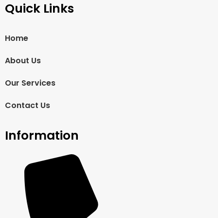
Quick Links
Home
About Us
Our Services
Contact Us
Information