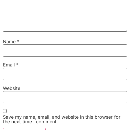
Name
*
Email
*
Website
Save my name, email, and website in this browser for
the next time I comment.