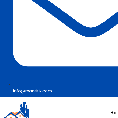
info@mantifix.com
Ho