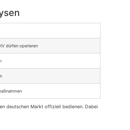
ysen
tV dürfen operieren
n
n
gsmaßnahmen
en deutschen Markt offiziell bedienen. Dabei