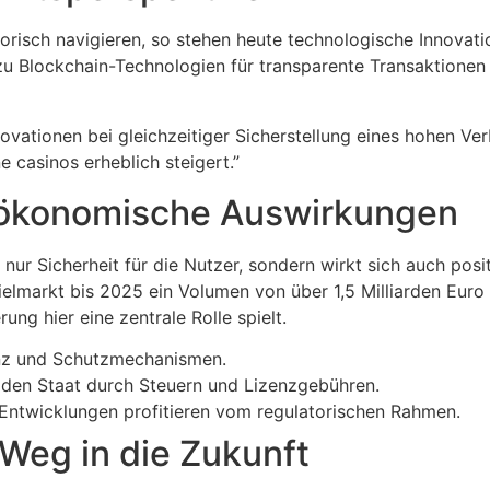
orisch navigieren, so stehen heute technologische Innovati
n zu Blockchain-Technologien für transparente Transaktione
vationen bei gleichzeitiger Sicherstellung eines hohen Ve
 casinos erheblich steigert.”
d ökonomische Auswirkungen
nur Sicherheit für die Nutzer, sondern wirkt sich auch posi
elmarkt bis 2025 ein Volumen von über 1,5 Milliarden Euro 
ng hier eine zentrale Rolle spielt.
z und Schutzmechanismen.
den Staat durch Steuern und Lizenzgebühren.
ntwicklungen profitieren vom regulatorischen Rahmen.
 Weg in die Zukunft