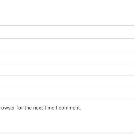
rowser for the next time I comment.