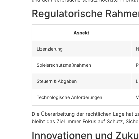
Regulatorische Rahme
Aspekt
Lizenzierung
N
Spielerschutzmaßnahmen
P
Steuern & Abgaben
L
Technologische Anforderungen
V
Die Überarbeitung der rechtlichen Lage hat z
bleibt das Ziel immer Fokus auf Schutz, Sich
Innovationen und Zuku