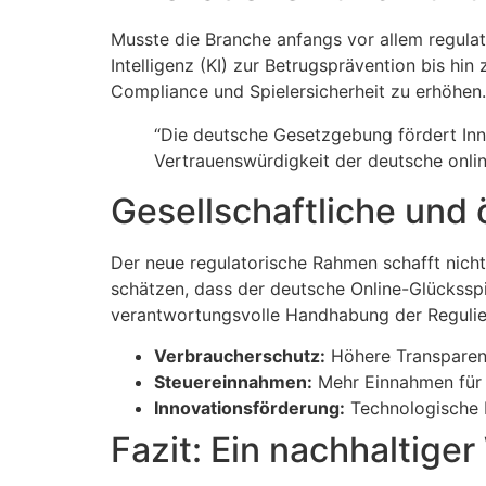
Musste die Branche anfangs vor allem regulat
Intelligenz (KI) zur Betrugsprävention bis hi
Compliance und Spielersicherheit zu erhöhen.
“Die deutsche Gesetzgebung fördert Inno
Vertrauenswürdigkeit der deutsche online
Gesellschaftliche un
Der neue regulatorische Rahmen schafft nicht 
schätzen, dass der deutsche Online-Glücksspi
verantwortungsvolle Handhabung der Regulieru
Verbraucherschutz:
Höhere Transparen
Steuereinnahmen:
Mehr Einnahmen für 
Innovationsförderung:
Technologische E
Fazit: Ein nachhaltiger