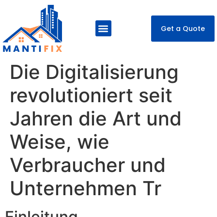
Get a Quote
About Us
Our Services
Contact Us
Die Digitalisierung
revolutioniert seit
Jahren die Art und
Weise, wie
Verbraucher und
Unternehmen Tr
Einleitung