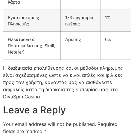
Κάρτα
Εγκαταστάσεις
1-3 εργάσιμες
1%
Πληρωμής
ημέρες
Ηλεκτρονικά
Άμεσος
0%
Πορτοφόλια (π.χ. Skrill,
Neteller)
Η διαδικασία επαλήθευσης και οι μέθοδοι πληρωμής
είναι σχεδιασμένες ώστε να είναι απλές και φιλικές
προς τον χρήστη, κάνοντάς σας να αισθάνεστε
ασφαλείς κατά τη διάρκεια της εμπειρίας σας στο
DivaSpin Casino.
Leave a Reply
Your email address will not be published.
Required
fields are marked
*