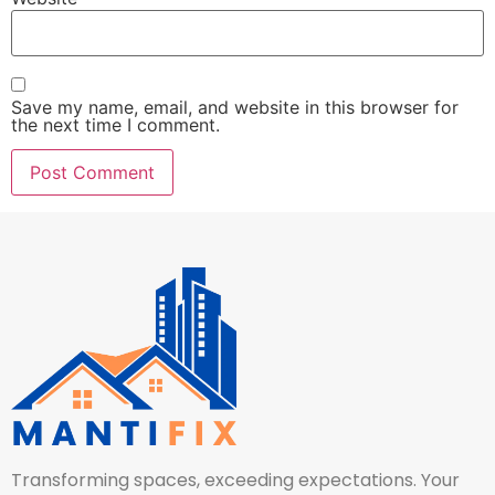
Save my name, email, and website in this browser for
the next time I comment.
Transforming spaces, exceeding expectations. Your