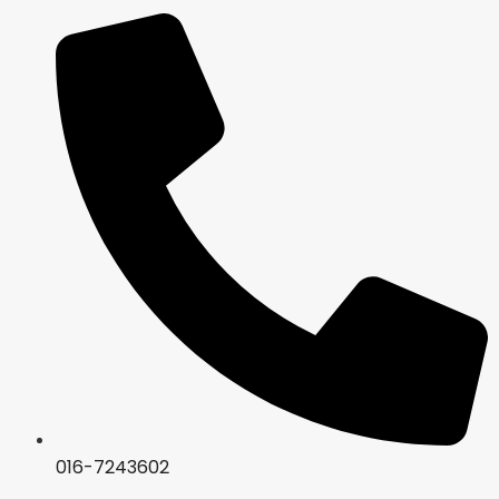
016-7243602