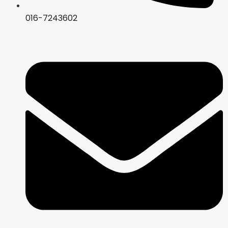
016-7243602