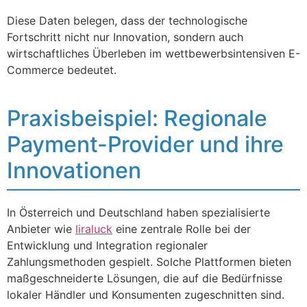
Diese Daten belegen, dass der technologische
Fortschritt nicht nur Innovation, sondern auch
wirtschaftliches Überleben im wettbewerbsintensiven E-
Commerce bedeutet.
Praxisbeispiel: Regionale
Payment-Provider und ihre
Innovationen
In Österreich und Deutschland haben spezialisierte
Anbieter wie
liraluck
eine zentrale Rolle bei der
Entwicklung und Integration regionaler
Zahlungsmethoden gespielt. Solche Plattformen bieten
maßgeschneiderte Lösungen, die auf die Bedürfnisse
lokaler Händler und Konsumenten zugeschnitten sind.