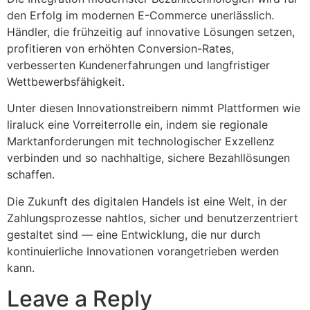
den Erfolg im modernen E-Commerce unerlässlich.
Händler, die frühzeitig auf innovative Lösungen setzen,
profitieren von erhöhten Conversion-Rates,
verbesserten Kundenerfahrungen und langfristiger
Wettbewerbsfähigkeit.
Unter diesen Innovationstreibern nimmt Plattformen wie
liraluck eine Vorreiterrolle ein, indem sie regionale
Marktanforderungen mit technologischer Exzellenz
verbinden und so nachhaltige, sichere Bezahllösungen
schaffen.
Die Zukunft des digitalen Handels ist eine Welt, in der
Zahlungsprozesse nahtlos, sicher und benutzerzentriert
gestaltet sind — eine Entwicklung, die nur durch
kontinuierliche Innovationen vorangetrieben werden
kann.
Leave a Reply