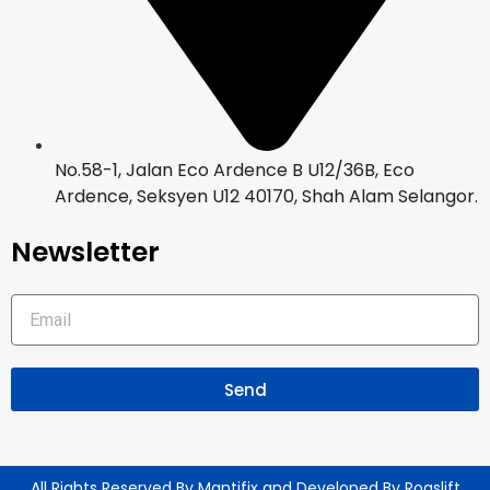
No.58-1, Jalan Eco Ardence B U12/36B, Eco
Ardence, Seksyen U12 40170, Shah Alam Selangor.
Newsletter
Send
All Rights Reserved By Mantifix and Developed By
Roaslift