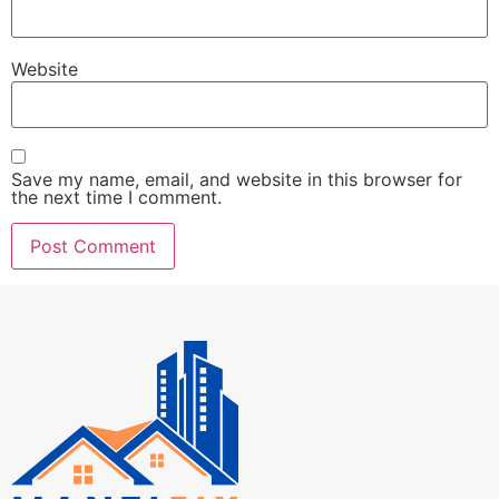
Website
Save my name, email, and website in this browser for
the next time I comment.