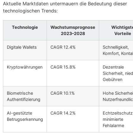
Aktuelle Marktdaten untermauern die Bedeutung dieser
technologischen Trends:
Technologie
Wachstumsprognose
Wichtigst
2023–2028
Vorteile
Digitale Wallets
CAGR 12.4%
Schnelligkeit,
Komfort, Konta
Kryptowährungen
CAGR 15.8%
Dezentrale
Sicherheit, nie
Gebühren
Biometrische
CAGR 10.1%
Hohe Sicherhei
Authentifizierung
Nutzerfreundlic
AI-gestützte
CAGR 14.2%
Echtzeitschutz
Betrugserkennung
minimierte
Fehlalarme