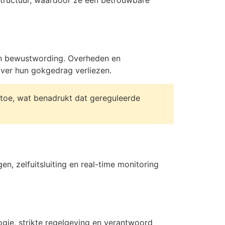
 en bewustwording. Overheden en
ver hun gokgedrag verliezen.
 toe, wat benadrukt dat gereguleerde
en, zelfuitsluiting en real-time monitoring
ie, strikte regelgeving en verantwoord