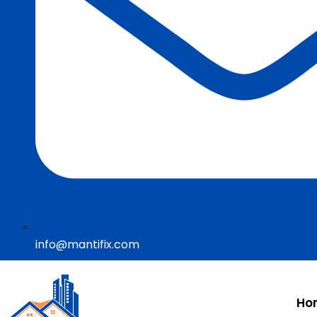
info@mantifix.com
Ho