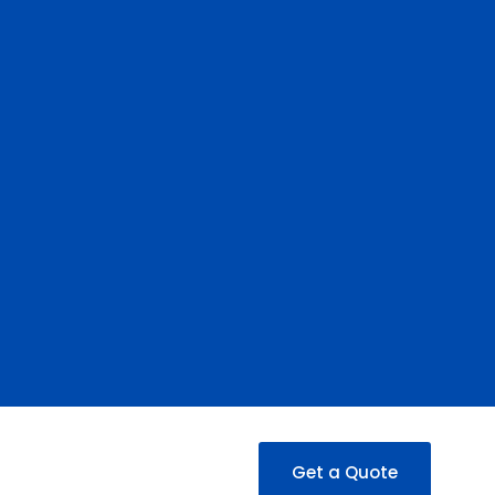
Get a Quote