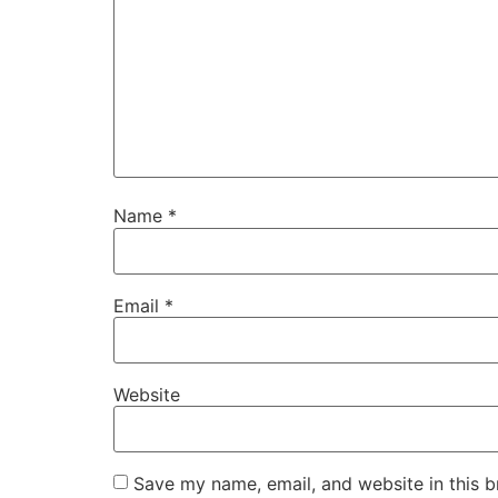
Name
*
Email
*
Website
Save my name, email, and website in this b