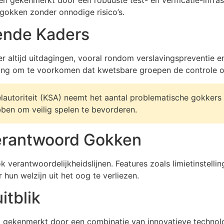
 gokken zonder onnodige risico’s.
rende Kaders
er altijd uitdagingen, vooral rondom verslavingspreventie
ving om te voorkomen dat kwetsbare groepen de controle o
autoriteit (KSA) neemt het aantal problematische gokkers
ben om veilig spelen te bevorderen.
Verantwoord Gokken
 verantwoordelijkheidslijnen. Features zoals limietinstelling
hun welzijn uit het oog te verliezen.
itblik
gekenmerkt door een combinatie van innovatieve technolog