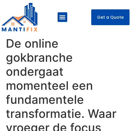
Get a Quote
About Us
Our Services
Contact Us
De online
gokbranche
ondergaat
momenteel een
fundamentele
transformatie. Waar
vroeger de focus