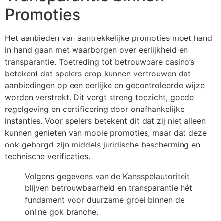
Promoties
Het aanbieden van aantrekkelijke promoties moet hand
in hand gaan met waarborgen over eerlijkheid en
transparantie. Toetreding tot betrouwbare casino’s
betekent dat spelers erop kunnen vertrouwen dat
aanbiedingen op een eerlijke en gecontroleerde wijze
worden verstrekt. Dit vergt streng toezicht, goede
regelgeving en certificering door onafhankelijke
instanties. Voor spelers betekent dit dat zij niet alleen
kunnen genieten van mooie promoties, maar dat deze
ook geborgd zijn middels juridische bescherming en
technische verificaties.
Volgens gegevens van de Kansspelautoriteit
blijven betrouwbaarheid en transparantie hét
fundament voor duurzame groei binnen de
online gok branche.