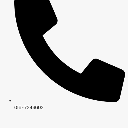
016-7243602