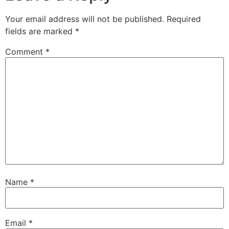
Your email address will not be published.
Required
fields are marked
*
Comment
*
Name
*
Email
*