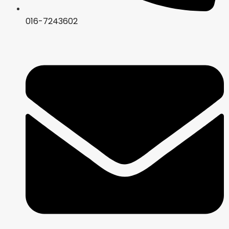
016-7243602