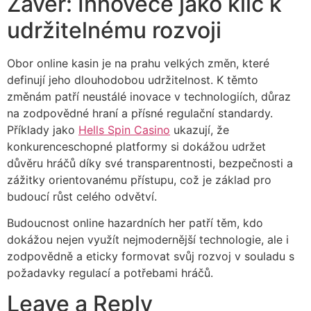
Závěr: Innovece jako klíč k
udržitelnému rozvoji
Obor online kasin je na prahu velkých změn, které
definují jeho dlouhodobou udržitelnost. K těmto
změnám patří neustálé inovace v technologiích, důraz
na zodpovědné hraní a přísné regulační standardy.
Příklady jako
Hells Spin Casino
ukazují, že
konkurenceschopné platformy si dokážou udržet
důvěru hráčů díky své transparentnosti, bezpečnosti a
zážitky orientovanému přístupu, což je základ pro
budoucí růst celého odvětví.
Budoucnost online hazardních her patří těm, kdo
dokážou nejen využít nejmodernější technologie, ale i
zodpovědně a eticky formovat svůj rozvoj v souladu s
požadavky regulací a potřebami hráčů.
Leave a Reply