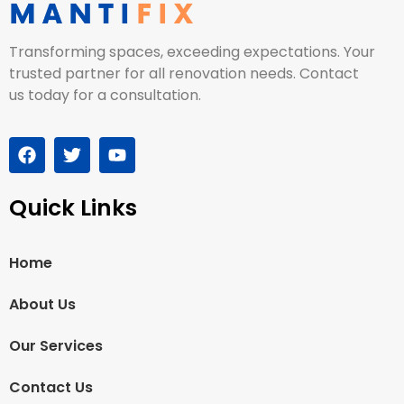
Transforming spaces, exceeding expectations. Your
trusted partner for all renovation needs. Contact
us today for a consultation.
Quick Links
Home
About Us
Our Services
Contact Us