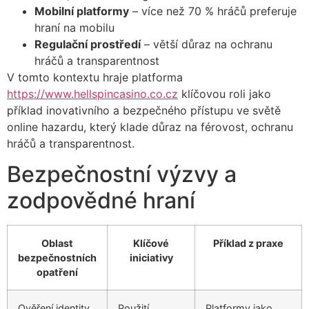
Mobilní platformy
– více než 70 % hráčů preferuje
hraní na mobilu
Regulační prostředí
– větší důraz na ochranu
hráčů a transparentnost
V tomto kontextu hraje platforma
https://www.hellspincasino.co.cz
klíčovou roli jako
příklad inovativního a bezpečného přístupu ve světě
online hazardu, který klade důraz na férovost, ochranu
hráčů a transparentnost.
Bezpečnostní výzvy a
zodpovědné hraní
Oblast
Klíčové
Příklad z praxe
bezpečnostních
iniciativy
opatření
Ověření identity
Použití
Platformy jako