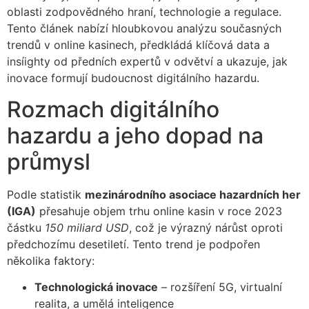
oblasti zodpovědného hraní, technologie a regulace.
Tento článek nabízí hloubkovou analýzu současných
trendů v online kasinech, předkládá klíčová data a
insíighty od předních expertů v odvětví a ukazuje, jak
inovace formují budoucnost digitálního hazardu.
Rozmach digitálního
hazardu a jeho dopad na
průmysl
Podle statistik
mezinárodního asociace hazardních her
(IGA)
přesahuje objem trhu online kasin v roce 2023
částku
150 miliard USD
, což je výrazný nárůst oproti
předchozímu desetiletí. Tento trend je podpořen
několika faktory:
Technologická inovace
– rozšíření 5G, virtualní
realita, a umělá inteligence