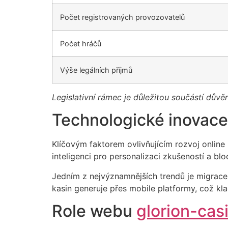
Počet registrovaných provozovatelů
Počet hráčů
Výše legálních příjmů
Legislativní rámec je důležitou součástí důvě
Technologické inovace 
Klíčovým faktorem ovlivňujícím rozvoj online 
inteligenci pro personalizaci zkušeností a bl
Jedním z nejvýznamnějších trendů je migrace 
kasin generuje přes mobile platformy, což klad
Role webu
glorion-cas