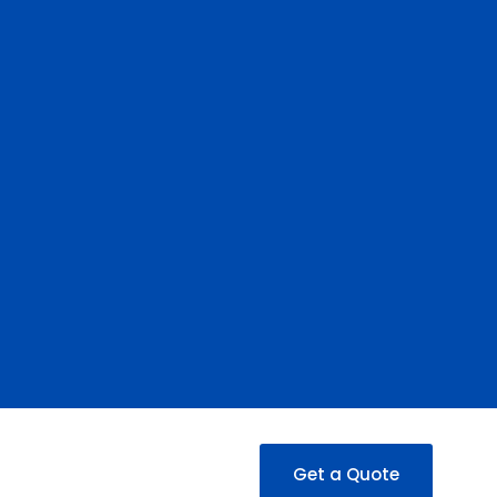
Get a Quote