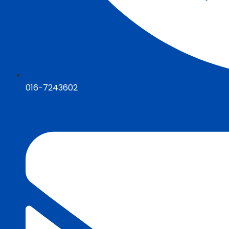
016-7243602