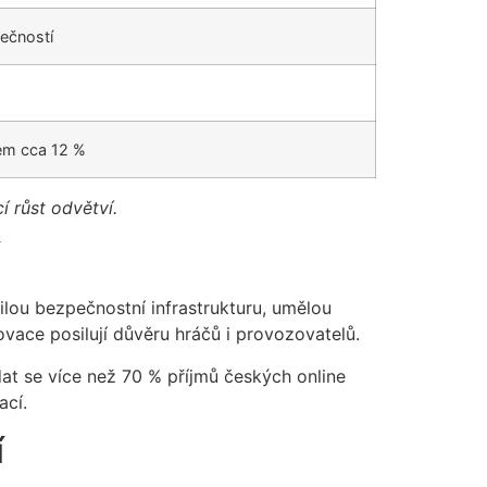
lečností
tem cca 12 %
í růst odvětví.
ilou bezpečnostní infrastrukturu, umělou
ovace posilují důvěru hráčů i provozovatelů.
dat se více než 70 % příjmů českých online
ací.
í