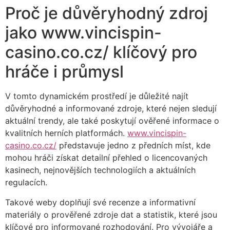
Proč je důvěryhodný zdroj
jako www.vincispin-
casino.co.cz/ klíčový pro
hráče i průmysl
V tomto dynamickém prostředí je důležité najít
důvěryhodné a informované zdroje, které nejen sledují
aktuální trendy, ale také poskytují ověřené informace o
kvalitních herních platformách.
www.vincispin-
casino.co.cz/
představuje jedno z předních míst, kde
mohou hráči získat detailní přehled o licencovaných
kasinech, nejnovějších technologiích a aktuálních
regulacích.
Takové weby doplňují své recenze a informativní
materiály o prověřené zdroje dat a statistik, které jsou
klíčové pro informované rozhodování. Pro vývojáře a