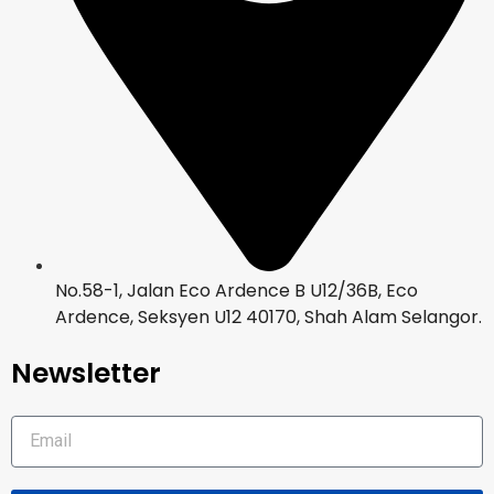
No.58-1, Jalan Eco Ardence B U12/36B, Eco
Ardence, Seksyen U12 40170, Shah Alam Selangor.
Newsletter