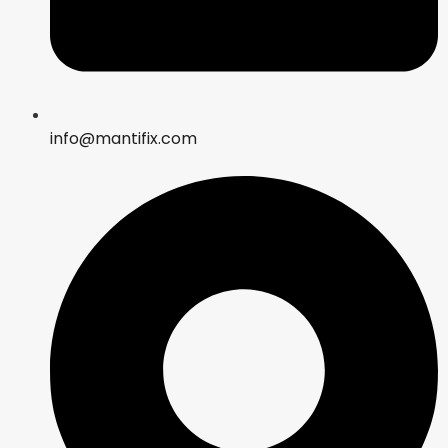
info@mantifix.com