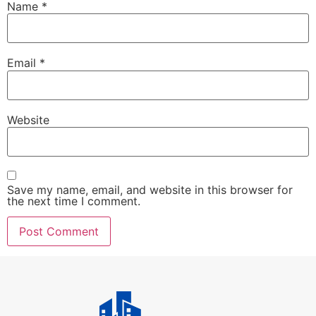
Name
*
Email
*
Website
Save my name, email, and website in this browser for
the next time I comment.