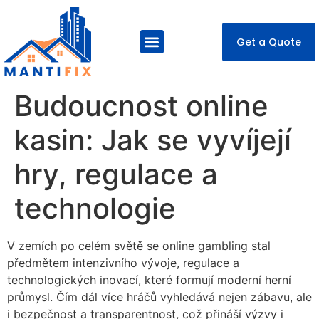
Get a Quote
About Us
Our Services
Contact Us
Budoucnost online
kasin: Jak se vyvíjejí
hry, regulace a
technologie
V zemích po celém světě se online gambling stal
předmětem intenzivního vývoje, regulace a
technologických inovací, které formují moderní herní
průmysl. Čím dál více hráčů vyhledává nejen zábavu, ale
i bezpečnost a transparentnost, což přináší výzvy i