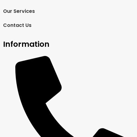
Our Services
Contact Us
Information