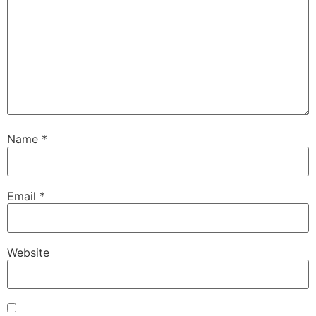
Name
*
Email
*
Website