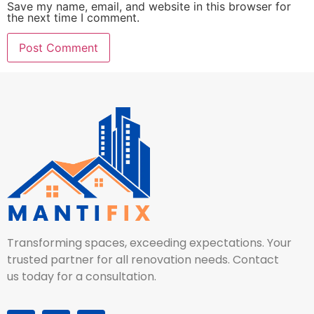
Save my name, email, and website in this browser for
the next time I comment.
Transforming spaces, exceeding expectations. Your
trusted partner for all renovation needs. Contact
us today for a consultation.