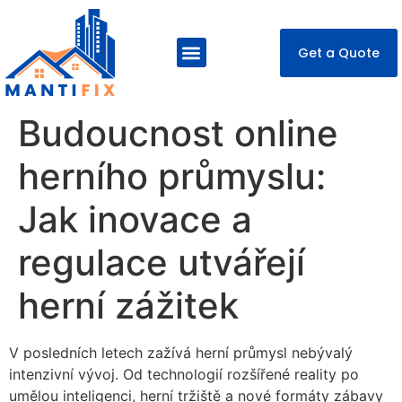
Get a Quote
About Us
Our Services
Contact Us
Budoucnost online
herního průmyslu:
Jak inovace a
regulace utvářejí
herní zážitek
V posledních letech zažívá herní průmysl nebývalý
intenzivní vývoj. Od technologií rozšířené reality po
umělou inteligenci, herní tržiště a nové formáty zábavy