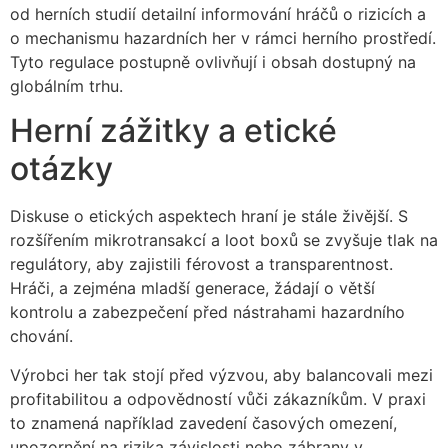
od herních studií detailní informování hráčů o rizicích a
o mechanismu hazardních her v rámci herního prostředí.
Tyto regulace postupně ovlivňují i obsah dostupný na
globálním trhu.
Herní zážitky a etické
otázky
Diskuse o etických aspektech hraní je stále živější. S
rozšířením mikrotransakcí a loot boxů se zvyšuje tlak na
regulátory, aby zajistili férovost a transparentnost.
Hráči, a zejména mladší generace, žádají o větší
kontrolu a zabezpečení před nástrahami hazardního
chování.
Výrobci her tak stojí před výzvou, aby balancovali mezi
profitabilitou a odpovědností vůči zákazníkům. V praxi
to znamená například zavedení časových omezení,
upozornění na rizika závislosti nebo zábrany v