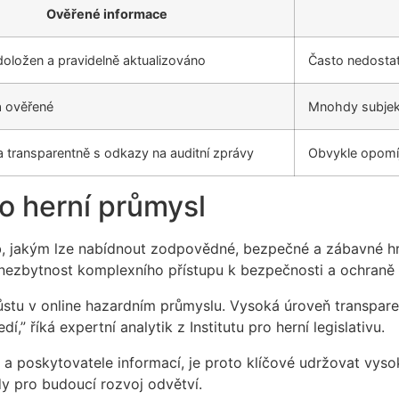
Ověřené informace
oložen a pravidelně aktualizováno
Často nedostat
a ověřené
Mnohdy subjekt
 transparentně s odkazy na auditní zprávy
Obvykle opomí
o herní průmysl
, jakým lze nabídnout zodpovědné, bezpečné a zábavné hry
 i nezbytnost komplexního přístupu k bezpečnosti a ochraně
ůstu v online hazardním průmyslu. Vysoká úroveň transparen
 říká expertní analytik z Institutu pro herní legislativu.
y a poskytovatele informací, je proto klíčové udržovat vys
dy pro budoucí rozvoj odvětví.