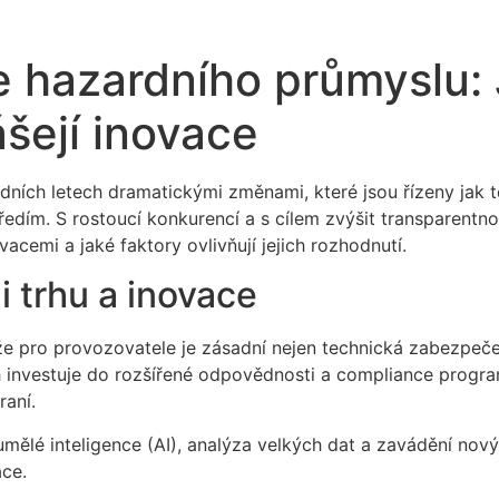
 hazardního průmyslu: 
ášejí inovace
ledních letech dramatickými změnami, které jsou řízeny ja
dím. S rostoucí konkurencí a s cílem zvýšit transparentnos
vacemi a jaké faktory ovlivňují jejich rozhodnutí.
i trhu a inovace
že pro provozovatele je zásadní nejen technická zabezpečen
investuje do rozšířené odpovědnosti a compliance programů
aní.
mělé inteligence (AI), analýza velkých dat a zavádění novýc
ace.