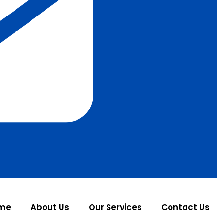
me
About Us
Our Services
Contact Us