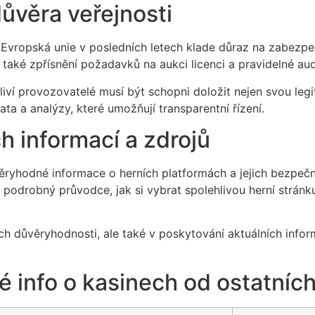
důvěra veřejnosti
ž Evropská unie v posledních letech klade důraz na zabezp
 také zpřísnění požadavků na aukci licenci a pravidelné aud
otliví provozovatelé musí být schopni doložit nejen svou legi
a analýzy, které umožňují transparentní řízení.
 informací a zdrojů
věryhodné informace o herních platformách a jejich bezpečn
 podrobný průvodce, jak si vybrat spolehlivou herní stránku 
ch důvěryhodnosti, ale také v poskytování aktuálních infor
é info o kasinech od ostatních