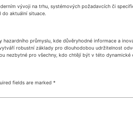
oderním vývoji na trhu, systémových požadavcích či specifi
 do aktuální situace.
éry hazardního průmyslu, kde důvěryhodné informace a inovac
ytváří robustní základy pro dlouhodobou udržitelnost odvět
sou nezbytné pro všechny, kdo chtějí být v této dynamické 
uired fields are marked
*