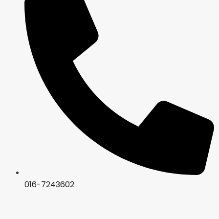
016-7243602