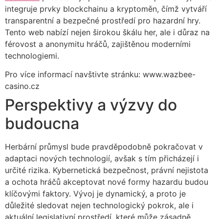
integruje prvky blockchainu a kryptoměn, čímž vytváří
transparentní a bezpečné prostředí pro hazardní hry.
Tento web nabízí nejen širokou škálu her, ale i důraz na
férovost a anonymitu hráčů, zajištěnou moderními
technologiemi.
Pro více informací navštivte stránku: www.wazbee-
casino.cz
Perspektivy a výzvy do
budoucna
Herbární průmysl bude pravděpodobně pokračovat v
adaptaci nových technologií, avšak s tím přicházejí i
určité rizika. Kybernetická bezpečnost, právní nejistota
a ochota hráčů akceptovat nové formy hazardu budou
klíčovými faktory. Vývoj je dynamický, a proto je
důležité sledovat nejen technologický pokrok, ale i
aktuální legislativní prostředí, které může zásadně