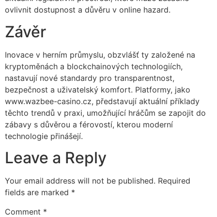
ovlivnit dostupnost a důvěru v online hazard.
Závěr
Inovace v herním průmyslu, obzvlášť ty založené na
kryptoměnách a blockchainových technologiích,
nastavují nové standardy pro transparentnost,
bezpečnost a uživatelský komfort. Platformy, jako
www.wazbee-casino.cz, představují aktuální příklady
těchto trendů v praxi, umožňující hráčům se zapojit do
zábavy s důvěrou a férovostí, kterou moderní
technologie přinášejí.
Leave a Reply
Your email address will not be published.
Required
fields are marked
*
Comment
*