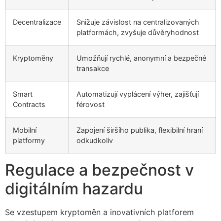
Decentralizace
Snižuje závislost na centralizovaných
platformách, zvyšuje důvěryhodnost
Kryptoměny
Umožňují rychlé, anonymní a bezpečné
transakce
Smart
Automatizují vyplácení výher, zajišťují
Contracts
férovost
Mobilní
Zapojení širšího publika, flexibilní hraní
platformy
odkudkoliv
Regulace a bezpečnost v
digitálním hazardu
Se vzestupem kryptoměn a inovativních platforem