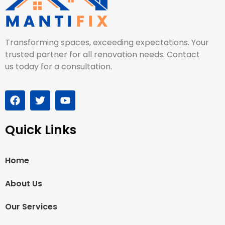
Transforming spaces, exceeding expectations. Your
trusted partner for all renovation needs. Contact
us today for a consultation.
Quick Links
Home
About Us
Our Services