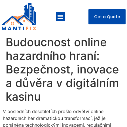
Get a Quote
About Us
Our Services
Contact Us
Budoucnost online
hazardního hraní:
Bezpečnost, inovace
a důvěra v digitálním
kasinu
V posledních desetiletích prošlo odvětví online
hazardních her dramatickou transformací, jež je
poháněna technologickými inova­cemi, regulačními