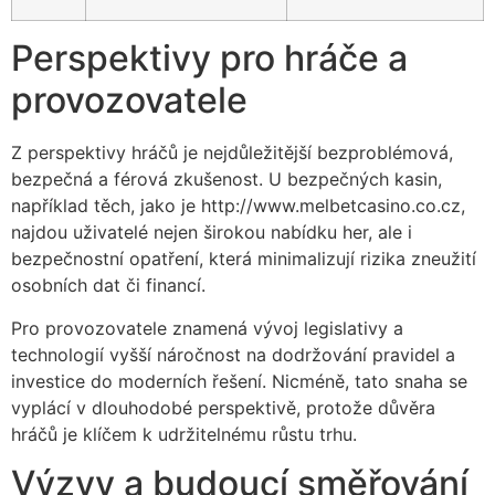
Perspektivy pro hráče a
provozovatele
Z perspektivy hráčů je nejdůležitější bezproblémová,
bezpečná a férová zkušenost. U bezpečných kasin,
například těch, jako je http://www.melbetcasino.co.cz,
najdou uživatelé nejen širokou nabídku her, ale i
bezpečnostní opatření, která minimalizují rizika zneužití
osobních dat či financí.
Pro provozovatele znamená vývoj legislativy a
technologií vyšší náročnost na dodržování pravidel a
investice do moderních řešení. Nicméně, tato snaha se
vyplácí v dlouhodobé perspektivě, protože důvěra
hráčů je klíčem k udržitelnému růstu trhu.
Výzvy a budoucí směřování