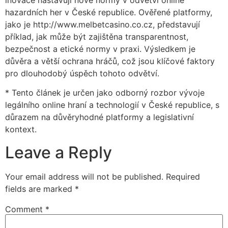
hazardních her v České republice. Ověřené platformy,
jako je http://www.melbetcasino.co.cz, představují
příklad, jak může být zajištěna transparentnost,
bezpečnost a etické normy v praxi. Výsledkem je
důvěra a větší ochrana hráčů, což jsou klíčové faktory
pro dlouhodobý úspěch tohoto odvětví.
* Tento článek je určen jako odborný rozbor vývoje
legálního online hraní a technologií v České republice, s
důrazem na důvěryhodné platformy a legislativní
kontext.
Leave a Reply
Your email address will not be published.
Required
fields are marked
*
Comment
*