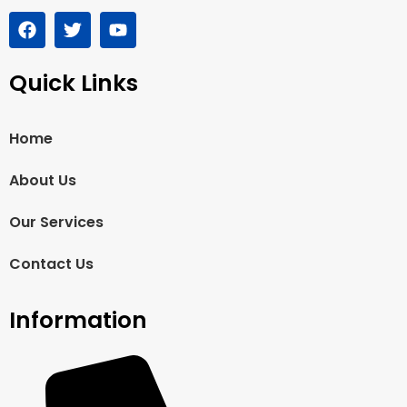
Quick Links
Home
About Us
Our Services
Contact Us
Information