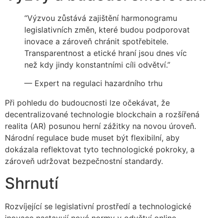
“Výzvou zůstává zajištění harmonogramu
legislativních změn, které budou podporovat
inovace a zároveň chránit spotřebitele.
Transparentnost a etické hraní jsou dnes víc
než kdy jindy konstantními cíli odvětví.”
— Expert na regulaci hazardního trhu
Při pohledu do budoucnosti lze očekávat, že
decentralizované technologie blockchain a rozšířená
realita (AR) posunou herní zážitky na novou úroveň.
Národní regulace bude muset být flexibilní, aby
dokázala reflektovat tyto technologické pokroky, a
zároveň udržovat bezpečnostní standardy.
Shrnutí
Rozvíjející se legislativní prostředí a technologické
inovace nastavují nové normy v odvětví online