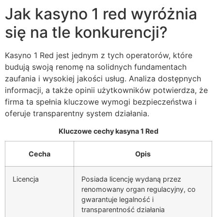
Jak kasyno 1 red wyróżnia
się na tle konkurencji?
Kasyno 1 Red jest jednym z tych operatorów, które
budują swoją renomę na solidnych fundamentach
zaufania i wysokiej jakości usług. Analiza dostępnych
informacji, a także opinii użytkowników potwierdza, że
firma ta spełnia kluczowe wymogi bezpieczeństwa i
oferuje transparentny system działania.
Kluczowe cechy kasyna 1 Red
Cecha
Opis
Licencja
Posiada licencję wydaną przez
renomowany organ regulacyjny, co
gwarantuje legalność i
transparentność działania