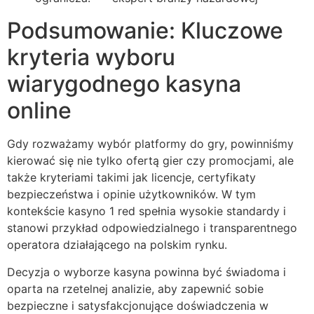
Podsumowanie: Kluczowe
kryteria wyboru
wiarygodnego kasyna
online
Gdy rozważamy wybór platformy do gry, powinniśmy
kierować się nie tylko ofertą gier czy promocjami, ale
także kryteriami takimi jak licencje, certyfikaty
bezpieczeństwa i opinie użytkowników. W tym
kontekście kasyno 1 red spełnia wysokie standardy i
stanowi przykład odpowiedzialnego i transparentnego
operatora działającego na polskim rynku.
Decyzja o wyborze kasyna powinna być świadoma i
oparta na rzetelnej analizie, aby zapewnić sobie
bezpieczne i satysfakcjonujące doświadczenia w