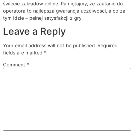
świecie zakładów online. Pamiętajmy, że zaufanie do
operatora to najlepsza gwarancja uczciwości, a co za
tym idzie – pełnej satysfakcji z gry.
Leave a Reply
Your email address will not be published.
Required
fields are marked
*
Comment
*