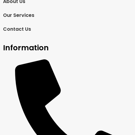
About Us
Our Services
Contact Us
Information