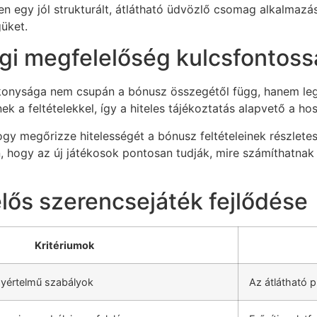
en egy jól strukturált, átlátható üdvözlő csomag alkalm
güket.
jogi megfelelőség kulcsfontos
onysága nem csupán a bónusz összegétől függ, hanem legi
ek a feltételekkel, így a hiteles tájékoztatás alapvető a ho
gy megőrizze hitelességét a bónusz feltételeinek részlete
hogy az új játékosok pontosan tudják, mire számíthatnak 
elős szerencsejáték fejlődése
Kritériumok
egyértelmű szabályok
Az átlátható p