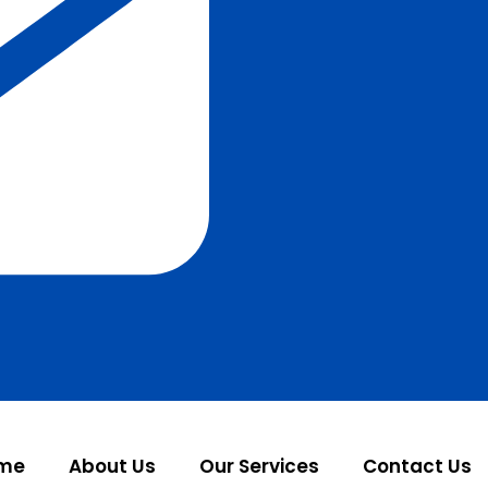
me
About Us
Our Services
Contact Us