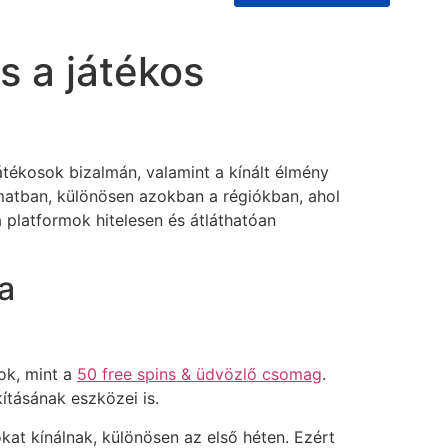
s a játékos
átékosok bizalmán, valamint a kínált élmény
matban, különösen azokban a régiókban, ahol
 platformok hitelesen és átláthatóan
a
ok, mint a
50 free spins & üdvözlő csomag
.
tásának eszközei is.
kat kínálnak, különösen az első héten. Ezért