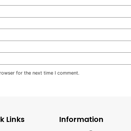
rowser for the next time I comment.
k Links
Information