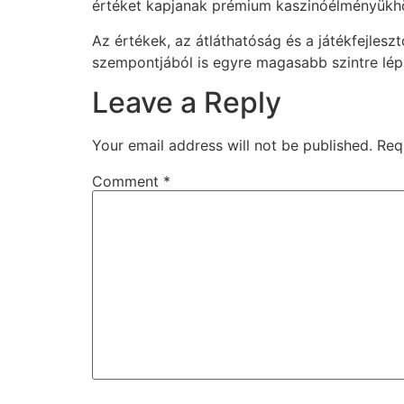
értéket kapjanak prémium kaszinóélményükh
Az értékek, az átláthatóság és a játékfejleszt
szempontjából is egyre magasabb szintre léph
Leave a Reply
Your email address will not be published.
Req
Comment
*