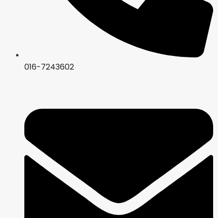
016-7243602