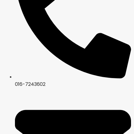
016-7243602