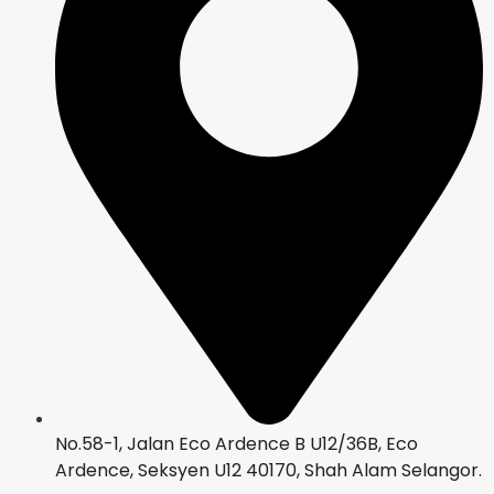
No.58-1, Jalan Eco Ardence B U12/36B, Eco
Ardence, Seksyen U12 40170, Shah Alam Selangor.