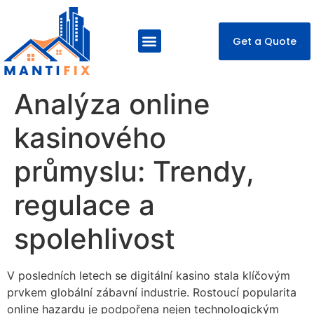
Get a Quote
About Us
Our Services
Contact Us
Analýza online
kasinového
průmyslu: Trendy,
regulace a
spolehlivost
V posledních letech se
digitální kasino
stala klíčovým
prvkem globální zábavní industrie. Rostoucí popularita
online hazardu je podpořena nejen technologickým