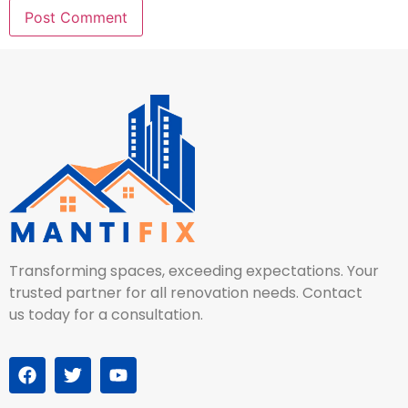
Transforming spaces, exceeding expectations. Your
trusted partner for all renovation needs. Contact
us today for a consultation.