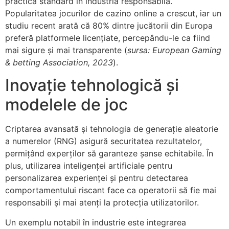
practică standard în industria responsabilă.
Popularitatea jocurilor de cazino online a crescut, iar un
studiu recent arată că 80% dintre jucătorii din Europa
preferă platformele licențiate, percepându-le ca fiind
mai sigure și mai transparente (
sursa: European Gaming
& betting Association, 2023
).
Inovație tehnologică și
modelele de joc
Criptarea avansată și tehnologia de generație aleatorie
a numerelor (RNG) asigură securitatea rezultatelor,
permițând experților să garanteze șanse echitabile. În
plus, utilizarea inteligenței artificiale pentru
personalizarea experienței și pentru detectarea
comportamentului riscant face ca operatorii să fie mai
responsabili și mai atenți la protecția utilizatorilor.
Un exemplu notabil în industrie este integrarea