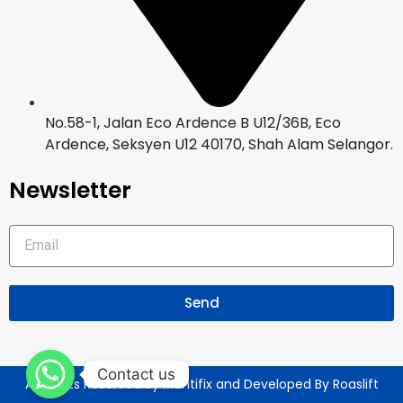
No.58-1, Jalan Eco Ardence B U12/36B, Eco
Ardence, Seksyen U12 40170, Shah Alam Selangor.
Newsletter
Send
Contact us
All Rights Reserved By Mantifix and Developed By
Roaslift