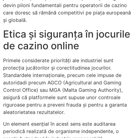
devin piloni fundamentali pentru operatorii de cazino
care doresc să rămână competitivi pe piața europeană
și globală.
Etica și siguranța în jocurile
de cazino online
Primele considerate priorități ale industriei sunt
protecția jucătorilor și corectitudinea jocurilor.
Standardele internaționale, precum cele impuse de
autoridadi precum AGCO (Agricultural and Gaming
Control Office) sau MGA (Malta Gaming Authority),
asigură că platformele sunt supuse unor controale
riguroase pentru a preveni frauda și pentru a garanta
aleatorietatea rezultatelor.
Un element esențial în acest sens este auditarea
periodică realizată de organisme independente, o