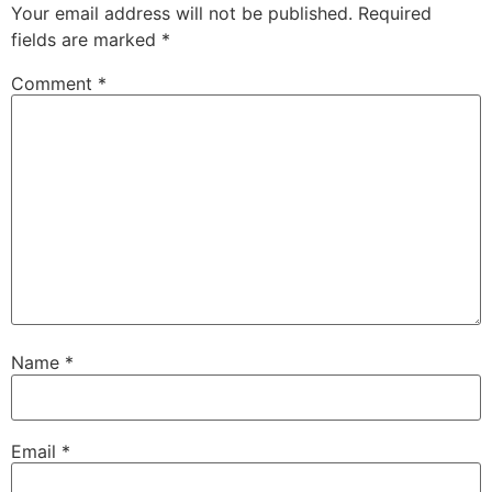
Your email address will not be published.
Required
fields are marked
*
Comment
*
Name
*
Email
*